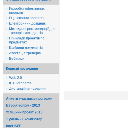
Розробка ефективних
проектів
Оцінювання проектів
Електронний довідник
Методичні рекомендації для
тренерів-методистів
Приклади проектів по
предметах
Шаблони документів
Атестація тренерів
Вебінари
Корисні посилання
Web 2.0
ICT Standards
Дистанційне навчання
Анкети учасників програми
Історія успіху - 2013
Успішний проект 2013
1 учень - 1 комп'ютер
Intel ISEF