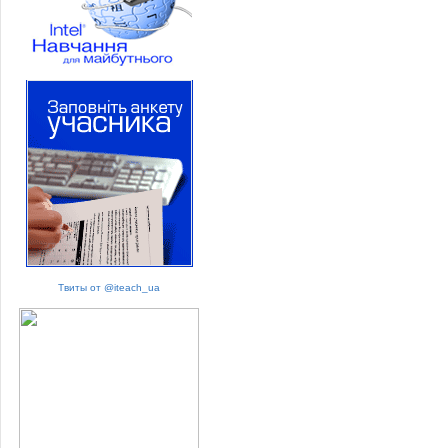
Твиты от @iteach_ua