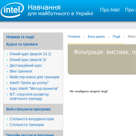
Про Intel
Про 
Головна
База даних
Події
Фільт
Новини та події
Курси та тренінги
Фільтрація: виставк, 
Очний курс (версія 10.1)
Очний курс (версія 3)
Дистанційний курс
Міні тренінги
Майстер-класи для тренерів
Intel® "Шлях до успіху"
Курс Intel® "Метод проектів"
Не знайдено жодної події
ІКТ: стратегія розвитку
освітнього закладу
Веб-спільноти програми
Спільнота координаторів
Спільнота тренерів
Онлайн ресурси програми