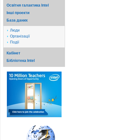
Освітня галактика Intel
Iншi проекти
База даних
Люди
Організації
Події
Кабінет
Бібліотека Intel