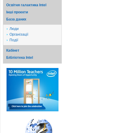
Освітня галактика Intel
Iншi проекти
База даних
Люди
Організації
Події
Кабінет
Бібліотека Intel