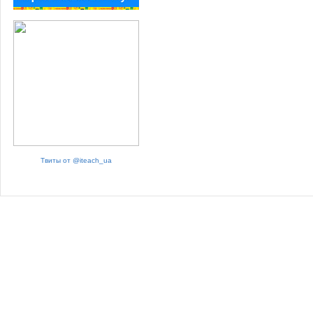
Твиты от @iteach_ua