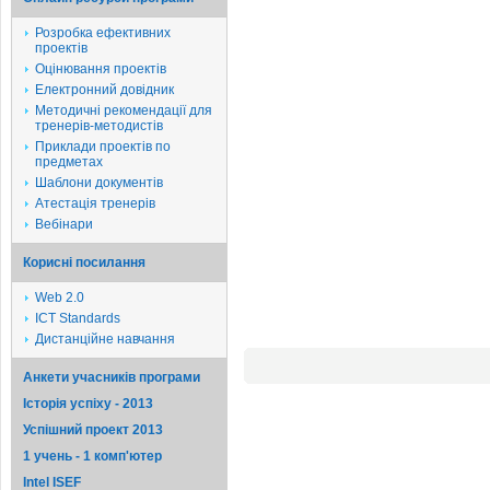
Розробка ефективних
проектів
Оцінювання проектів
Електронний довідник
Методичні рекомендації для
тренерів-методистів
Приклади проектів по
предметах
Шаблони документів
Атестація тренерів
Вебінари
Корисні посилання
Web 2.0
ICT Standards
Дистанційне навчання
Анкети учасників програми
Історія успіху - 2013
Успішний проект 2013
1 учень - 1 комп'ютер
Intel ISEF