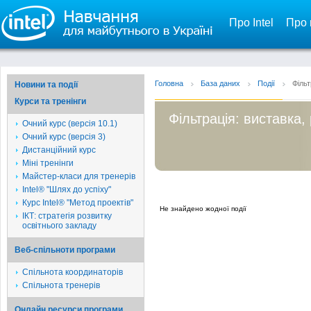
Про Intel
Про 
Головна
База даних
Події
Фільт
Новини та події
Курси та тренінги
Фільтрація: виставка,
Очний курс (версія 10.1)
Очний курс (версія 3)
Дистанційний курс
Міні тренінги
Майстер-класи для тренерів
Intel® "Шлях до успіху"
Курс Intel® "Метод проектів"
Не знайдено жодної події
ІКТ: стратегія розвитку
освітнього закладу
Веб-спільноти програми
Спільнота координаторів
Спільнота тренерів
Онлайн ресурси програми