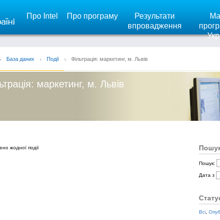
Про Intel
Про програму
Результати
Ма
впровадження
прогр
Укр
База даних
Події
Фільтрація: маркетинг, м. Львів
ьтрація: маркетинг, м. Львів
Пошук
ено жодної події
Пошук:
Дата з
Стату
Всі
,
Опуб