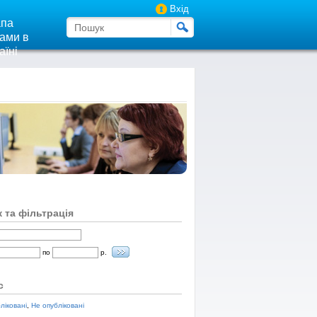
Вхід
па
ами в
аїні
 та фільтрація
по
р.
с
ліковані
,
Не опубліковані