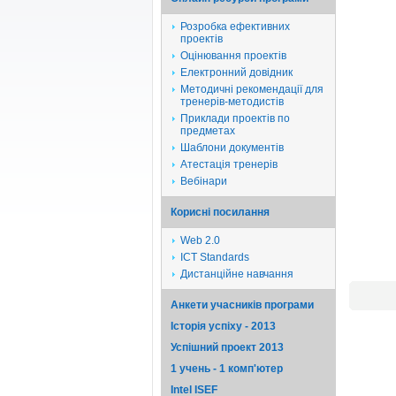
Розробка ефективних
проектів
Оцінювання проектів
Електронний довідник
Методичні рекомендації для
тренерів-методистів
Приклади проектів по
предметах
Шаблони документів
Атестація тренерів
Вебінари
Корисні посилання
Web 2.0
ICT Standards
Дистанційне навчання
Анкети учасників програми
Історія успіху - 2013
Успішний проект 2013
1 учень - 1 комп'ютер
Intel ISEF