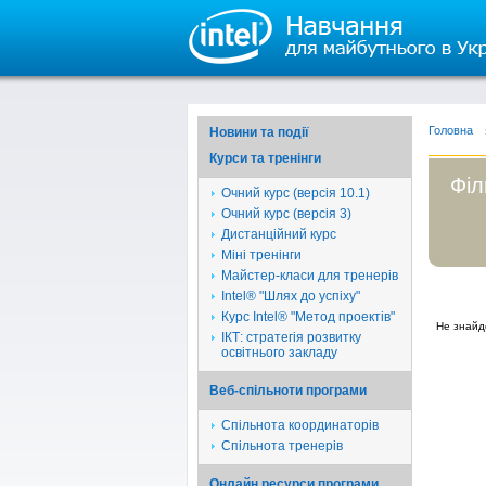
Головна
Новини та події
Курси та тренінги
Філ
Очний курс (версія 10.1)
Очний курс (версія 3)
Дистанційний курс
Міні тренінги
Майстер-класи для тренерів
Intel® "Шлях до успіху"
Курс Intel® "Метод проектів"
Не знайд
ІКТ: стратегія розвитку
освітнього закладу
Веб-спільноти програми
Спільнота координаторів
Спільнота тренерів
Онлайн ресурси програми