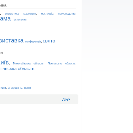
ика
,
,
,
,
,
t
енергетика
маркетинг
мас-медіа
производство
лама
,
технологии
виставка
свято
,
,
конференція
ни
иїв
,
,
,
Миколаївська область
Полтавська область
пільська область
,
,
 Київ
м. Луцьк
м. Львів
Друк