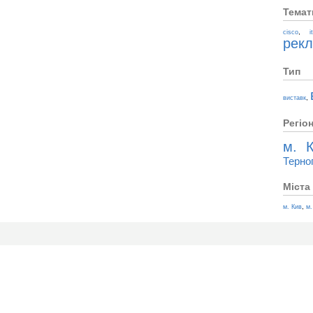
Темат
,
cisco
i
рек
Тип
,
виставк
Регіо
м. К
Терно
Міста
,
м. Кив
м.