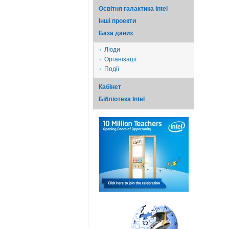
Освітня галактика Intel
Iншi проекти
База даних
Люди
Організації
Події
Кабінет
Бібліотека Intel