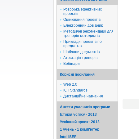
Розробка ефективних
проектів
Оцінювання проектів
Електронний довідник
Методичні рекомендації для
тренерів-методистів
Приклади проектів по
предметах
Шаблони документів
Атестація тренерів
Вебінари
Корисні посилання
Web 2.0
ICT Standards
Дистанційне навчання
Анкети учасників програми
Історія успіху - 2013
Успішний проект 2013
1 учень - 1 комп'ютер
Intel ISEF