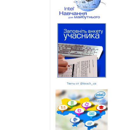
Твиты от @iteach_ua