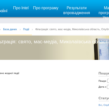
Про Intel
Про програму
Результати
Ма
впровадження
прогр
Укр
База даних
Події
Фільтрація: свято, мас-медіа, Миколаївська область, Опубл
ьтрація: свято, мас-медіа, Миколаївська област
Пошук
ено жодної події
Пошук:
Дата з
Стату
Всі
,
Опуб