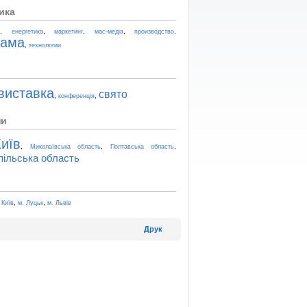
ика
,
,
,
,
,
t
енергетика
маркетинг
мас-медіа
производство
лама
,
технологии
виставка
свято
,
,
конференція
ни
иїв
,
,
,
Миколаївська область
Полтавська область
пільська область
,
,
 Київ
м. Луцьк
м. Львів
Друк