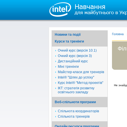
Головна
Новини та події
Курси та тренінги
Філ
Очний курс (версія 10.1)
Очний курс (версія 3)
Дистанційний курс
Міні тренінги
Майстер-класи для тренерів
Intel® "Шлях до успіху"
Курс Intel® "Метод проектів"
Не знайд
ІКТ: стратегія розвитку
освітнього закладу
Веб-спільноти програми
Спільнота координаторів
Спільнота тренерів
Онлайн ресурси програми