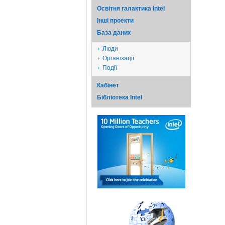
Освітня галактика Intel
Iншi проекти
База даних
Люди
Організації
Події
Кабінет
Бібліотека Intel