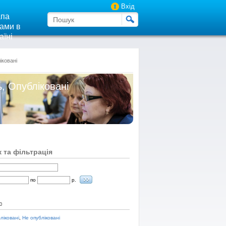
Вхід
па
ами в
аїні
іковані
ь, Опубліковані
 та фільтрація
по
р.
с
ліковані
,
Не опубліковані