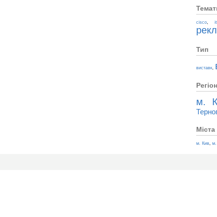
Темат
,
cisco
i
рек
Тип
,
виставк
Регіо
м. К
Терно
Міста
,
м. Кив
м.