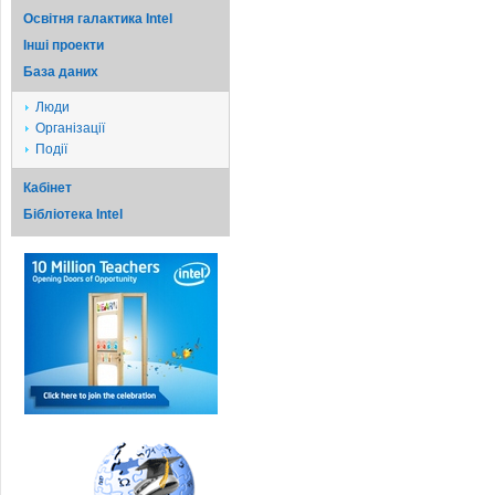
Освітня галактика Intel
Iншi проекти
База даних
Люди
Організації
Події
Кабінет
Бібліотека Intel