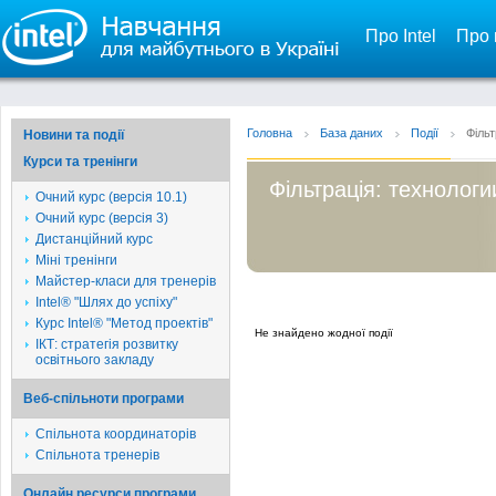
Про Intel
Про 
Головна
База даних
Події
Фільт
Новини та події
Курси та тренінги
Фільтрація: технолог
Очний курс (версія 10.1)
Очний курс (версія 3)
Дистанційний курс
Міні тренінги
Майстер-класи для тренерів
Intel® "Шлях до успіху"
Курс Intel® "Метод проектів"
Не знайдено жодної події
ІКТ: стратегія розвитку
освітнього закладу
Веб-спільноти програми
Спільнота координаторів
Спільнота тренерів
Онлайн ресурси програми