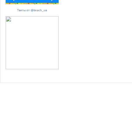
Твиты от @iteach_ua