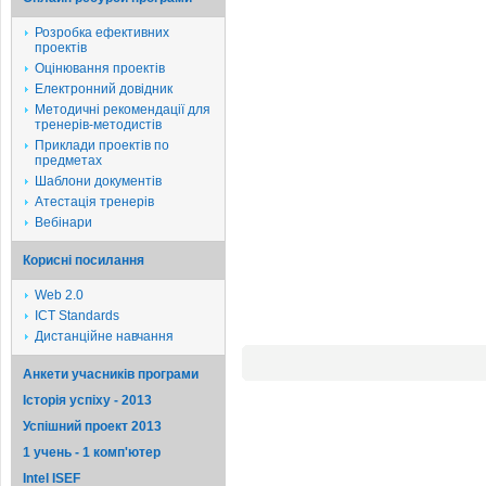
Розробка ефективних
проектів
Оцінювання проектів
Електронний довідник
Методичні рекомендації для
тренерів-методистів
Приклади проектів по
предметах
Шаблони документів
Атестація тренерів
Вебінари
Корисні посилання
Web 2.0
ICT Standards
Дистанційне навчання
Анкети учасників програми
Історія успіху - 2013
Успішний проект 2013
1 учень - 1 комп'ютер
Intel ISEF