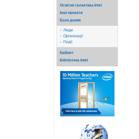
Освітня галактика Intel
Iншi проекти
База даних
Люди
Організації
Події
Кабінет
Бібліотека Intel