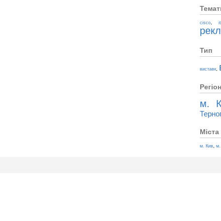
Темат
,
cisco
i
рек
Тип
,
виставк
Регіо
м. К
Терно
Міста
,
м. Кив
м.