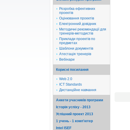
Розробка ефективних
проектів
Оцінювання проектів
Електронний довідник
Методичні рекомендації для
тренерів-методистів
Приклади проектів по
предметах
Шаблони документів
Атестація тренерів
Вебінари
Корисні посилання
Web 2.0
ICT Standards
Дистанційне навчання
Анкети учасників програми
Історія успіху - 2013
Успішний проект 2013
1 учень - 1 комп'ютер
Intel ISEF