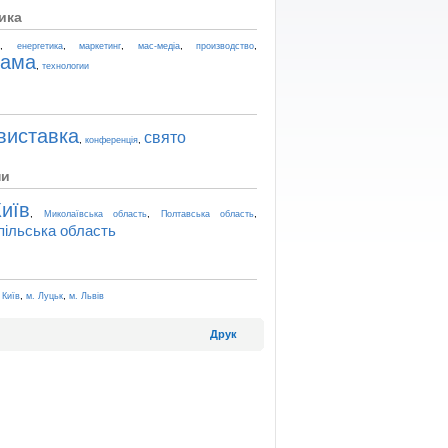
ика
,
,
,
,
,
t
енергетика
маркетинг
мас-медіа
производство
лама
,
технологии
виставка
свято
,
,
конференція
ни
иїв
,
,
,
Миколаївська область
Полтавська область
пільська область
,
,
 Київ
м. Луцьк
м. Львів
Друк