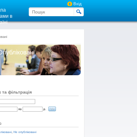
Вхід
па
ами в
аїні
овані
Опубліковані
 та фільтрація
по
р.
с
ліковані
,
Не опубліковані