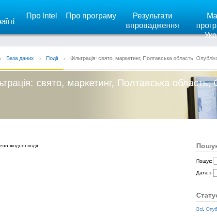
Про Intel
Про програму
Результати
Ма
впровадження
прогр
Укр
База даних
Події
Фільтрація: свято, маркетинг, Полтавська область, Опублік
ьтрація: свято, маркетинг, Полтавська область, 
Пошук
ено жодної події
Пошук:
Дата з
Стату
Всі
,
Опуб