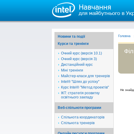
Головна
Новини та події
Курси та тренінги
Філ
Очний курс (версія 10.1)
Очний курс (версія 3)
Дистанційний курс
Міні тренінги
Майстер-класи для тренерів
Intel® "Шлях до успіху"
Курс Intel® "Метод проектів"
Не знайд
ІКТ: стратегія розвитку
освітнього закладу
Веб-спільноти програми
Спільнота координаторів
Спільнота тренерів
Онлайн ресурси програми