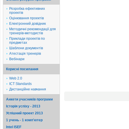
Розробка ефективних
проектів
Оцінювання проектів
Електронний довідник
Методичні рекомендації для
тренерів-методистів
Приклади проектів по
предметах
Шаблони документів
Атестація тренерів
Вебінари
Корисні посилання
Web 2.0
ICT Standards
Дистанційне навчання
Анкети учасників програми
Історія успіху - 2013
Успішний проект 2013
1 учень - 1 комп'ютер
Intel ISEF