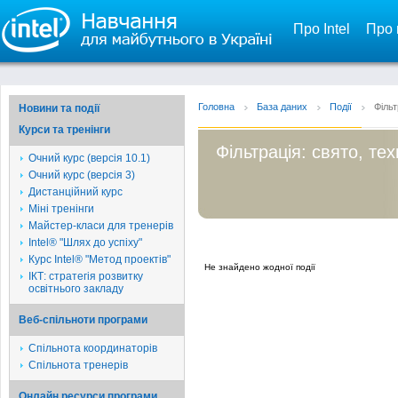
Про Intel
Про 
Головна
База даних
Події
Фільт
Новини та події
Курси та тренінги
Фільтрація: свято, те
Очний курс (версія 10.1)
Очний курс (версія 3)
Дистанційний курс
Міні тренінги
Майстер-класи для тренерів
Intel® "Шлях до успіху"
Курс Intel® "Метод проектів"
Не знайдено жодної події
ІКТ: стратегія розвитку
освітнього закладу
Веб-спільноти програми
Спільнота координаторів
Спільнота тренерів
Онлайн ресурси програми