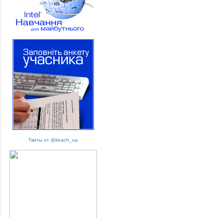
Твиты от @iteach_ua