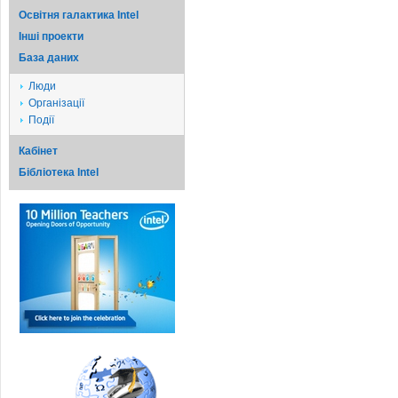
Освітня галактика Intel
Iншi проекти
База даних
Люди
Організації
Події
Кабінет
Бібліотека Intel