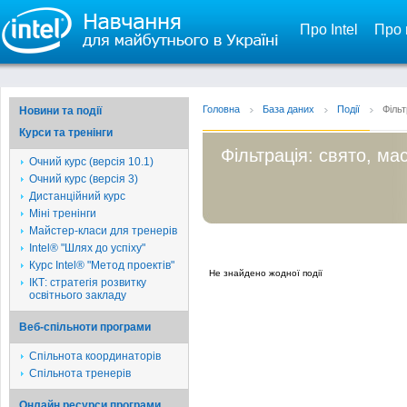
Про Intel
Про 
Головна
База даних
Події
Фільт
Новини та події
Курси та тренінги
Фільтрація: свято, ма
Очний курс (версія 10.1)
Очний курс (версія 3)
Дистанційний курс
Міні тренінги
Майстер-класи для тренерів
Intel® "Шлях до успіху"
Курс Intel® "Метод проектів"
Не знайдено жодної події
ІКТ: стратегія розвитку
освітнього закладу
Веб-спільноти програми
Спільнота координаторів
Спільнота тренерів
Онлайн ресурси програми