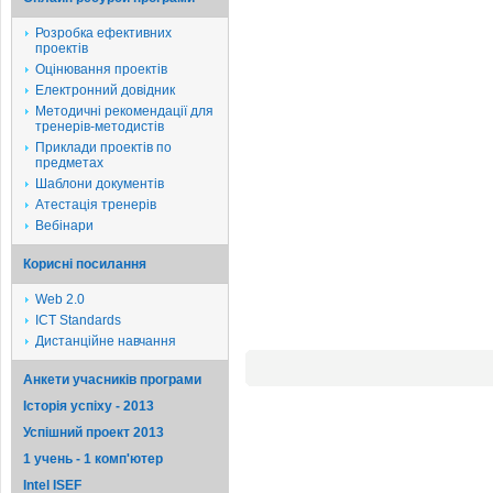
Розробка ефективних
проектів
Оцінювання проектів
Електронний довідник
Методичні рекомендації для
тренерів-методистів
Приклади проектів по
предметах
Шаблони документів
Атестація тренерів
Вебінари
Корисні посилання
Web 2.0
ICT Standards
Дистанційне навчання
Анкети учасників програми
Історія успіху - 2013
Успішний проект 2013
1 учень - 1 комп'ютер
Intel ISEF