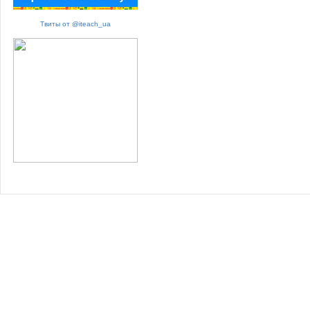
Твиты от @iteach_ua