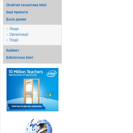
Освітня галактика Intel
Iншi проекти
База даних
Люди
Організації
Події
Кабінет
Бібліотека Intel