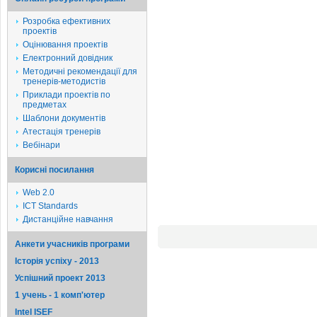
Розробка ефективних
проектів
Оцінювання проектів
Електронний довідник
Методичні рекомендації для
тренерів-методистів
Приклади проектів по
предметах
Шаблони документів
Атестація тренерів
Вебінари
Корисні посилання
Web 2.0
ICT Standards
Дистанційне навчання
Анкети учасників програми
Історія успіху - 2013
Успішний проект 2013
1 учень - 1 комп'ютер
Intel ISEF