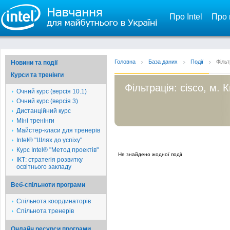
Про Intel
Про 
Головна
База даних
Події
Фільт
Новини та події
Курси та тренінги
Фільтрація: cisco, м. К
Очний курс (версія 10.1)
Очний курс (версія 3)
Дистанційний курс
Міні тренінги
Майстер-класи для тренерів
Intel® "Шлях до успіху"
Курс Intel® "Метод проектів"
Не знайдено жодної події
ІКТ: стратегія розвитку
освітнього закладу
Веб-спільноти програми
Спільнота координаторів
Спільнота тренерів
Онлайн ресурси програми