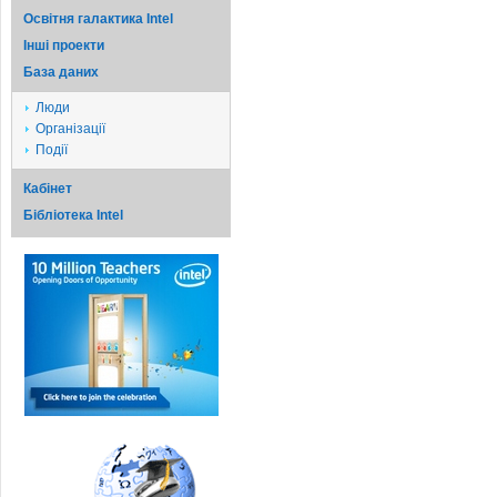
Освітня галактика Intel
Iншi проекти
База даних
Люди
Організації
Події
Кабінет
Бібліотека Intel