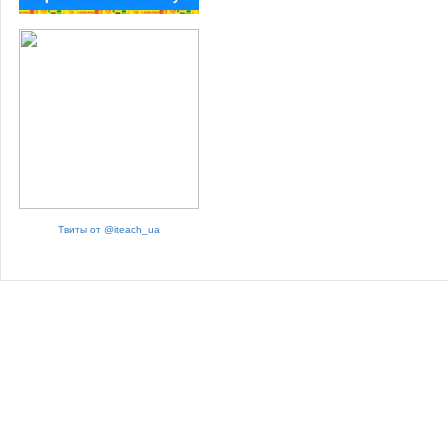
Твиты от @iteach_ua