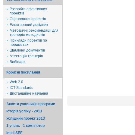
Розробка ефективних
проектів
Оцінювання проектів
Електронний довідник
Методичні рекомендації для
тренерів-методистів
Приклади проектів по
предметах
Шаблони документів
Атестація тренерів
Вебінари
Корисні посилання
Web 2.0
ICT Standards
Дистанційне навчання
Анкети учасників програми
Історія успіху - 2013
Успішний проект 2013
1 учень - 1 комп'ютер
Intel ISEF