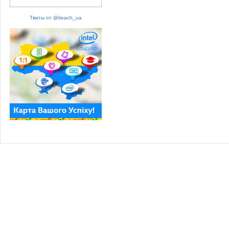
Твиты от @iteach_ua