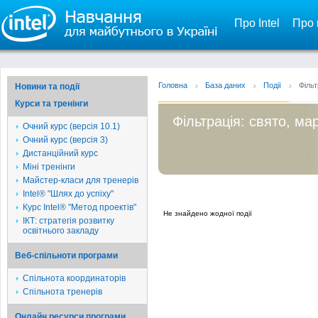
Про Intel
Про 
Головна
База даних
Події
Фільт
Новини та події
Курси та тренінги
Фільтрація: свято, мар
Очний курс (версія 10.1)
Очний курс (версія 3)
Дистанційний курс
Міні тренінги
Майстер-класи для тренерів
Intel® "Шлях до успіху"
Курс Intel® "Метод проектів"
Не знайдено жодної події
ІКТ: стратегія розвитку
освітнього закладу
Веб-спільноти програми
Спільнота координаторів
Спільнота тренерів
Онлайн ресурси програми