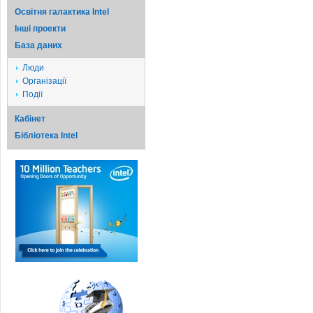
Освітня галактика Intel
Iншi проекти
База даних
Люди
Організації
Події
Кабінет
Бібліотека Intel