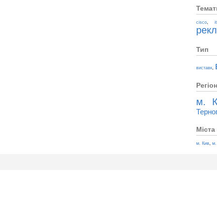
Темат
,
cisco
i
рек
Тип
,
виставк
Регіо
м. К
Терно
Міста
,
м. Кив
м.