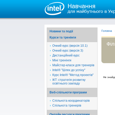
Головна
Новини та події
Курси та тренінги
Філ
Очний курс (версія 10.1)
Очний курс (версія 3)
Дистанційний курс
Міні тренінги
Майстер-класи для тренерів
Intel® "Шлях до успіху"
Курс Intel® "Метод проектів"
Не знайд
ІКТ: стратегія розвитку
освітнього закладу
Веб-спільноти програми
Спільнота координаторів
Спільнота тренерів
Онлайн ресурси програми