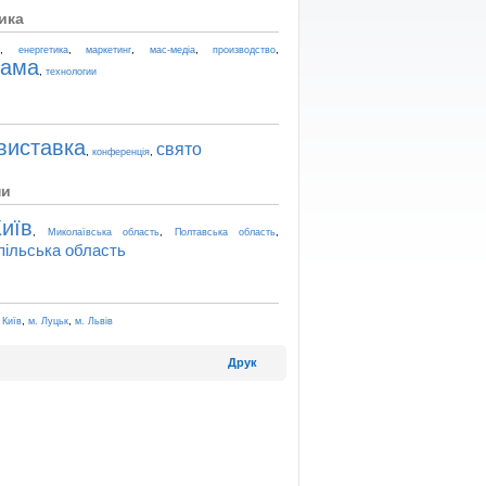
ика
,
,
,
,
,
t
енергетика
маркетинг
мас-медіа
производство
лама
,
технологии
виставка
свято
,
,
конференція
ни
иїв
,
,
,
Миколаївська область
Полтавська область
пільська область
,
,
 Київ
м. Луцьк
м. Львів
Друк