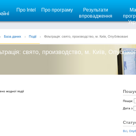
Про Intel
Про програму
Результати
Ма
впровадження
прогр
Укр
База даних
Події
Фільтрація: свято, производство, м. Київ, Опубліковані
ьтрація: свято, производство, м. Київ, Опубліко
Пошук
ено жодної події
Пошук:
Дата з
Стату
Всі
,
Опуб