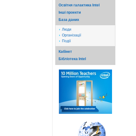
Освітня галактика Intel
Iншi проекти
База даних
Люди
Організації
Події
Кабінет
Бібліотека Intel