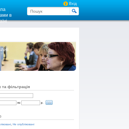
Вхід
па
ами в
аїні
вані
 та фільтрація
по
р.
с
ліковані
,
Не опубліковані