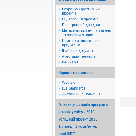
Розробка ефективних
проектів
Оцінювання проектів
Електронний довідник
Методичні рекомендації для
тренерів-методистів
Приклади проектів по
предметах
Шаблони документів
Атестація тренерів
Вебінари
Корисні посилання
Web 2.0
ICT Standards
Дистанційне навчання
Анкети учасників програми
Історія успіху - 2013
Успішний проект 2013
1 учень - 1 комп'ютер
Intel ISEF