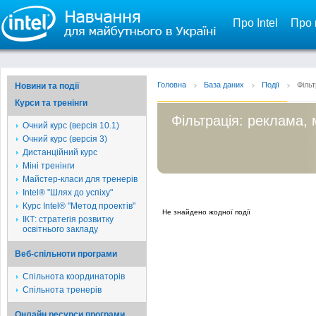
Про Intel
Про 
Головна
База даних
Події
Фільт
Новини та події
Курси та тренінги
Фільтрація: реклама, 
Очний курс (версія 10.1)
Очний курс (версія 3)
Дистанційний курс
Міні тренінги
Майстер-класи для тренерів
Intel® "Шлях до успіху"
Курс Intel® "Метод проектів"
Не знайдено жодної події
ІКТ: стратегія розвитку
освітнього закладу
Веб-спільноти програми
Спільнота координаторів
Спільнота тренерів
Онлайн ресурси програми