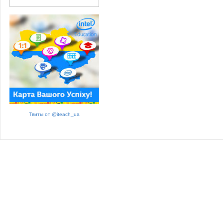
Твиты от @iteach_ua