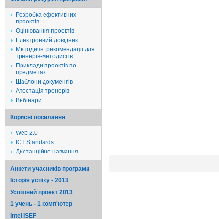
Розробка ефективних
проектів
Оцінювання проектів
Електронний довідник
Методичні рекомендації для
тренерів-методистів
Приклади проектів по
предметах
Шаблони документів
Атестація тренерів
Вебінари
Корисні посилання
Web 2.0
ICT Standards
Дистанційне навчання
Анкети учасників програми
Історія успіху - 2013
Успішний проект 2013
1 учень - 1 комп'ютер
Intel ISEF