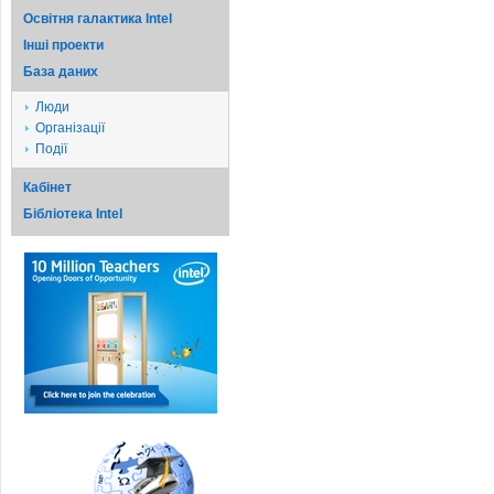
Освітня галактика Intel
Iншi проекти
База даних
Люди
Організації
Події
Кабінет
Бібліотека Intel