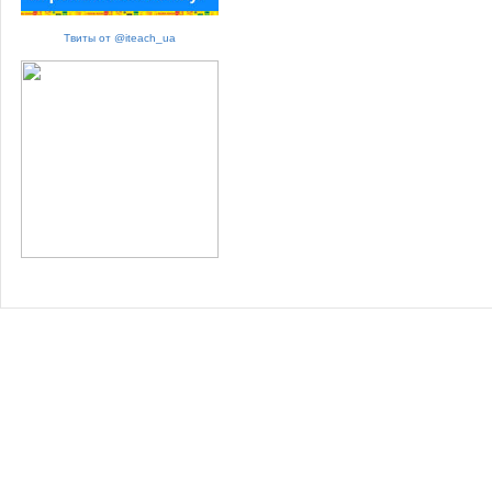
Твиты от @iteach_ua