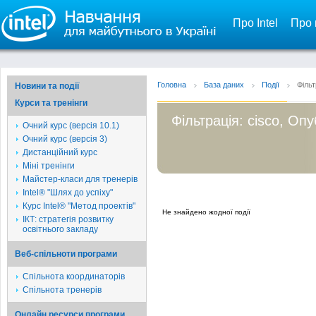
Про Intel
Про 
Головна
База даних
Події
Фільт
Новини та події
Курси та тренінги
Фільтрація: cisco, Опу
Очний курс (версія 10.1)
Очний курс (версія 3)
Дистанційний курс
Міні тренінги
Майстер-класи для тренерів
Intel® "Шлях до успіху"
Курс Intel® "Метод проектів"
Не знайдено жодної події
ІКТ: стратегія розвитку
освітнього закладу
Веб-спільноти програми
Спільнота координаторів
Спільнота тренерів
Онлайн ресурси програми