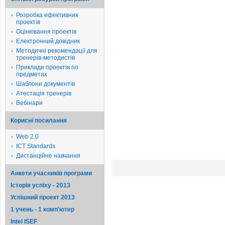
Розробка ефективних
проектів
Оцінювання проектів
Електронний довідник
Методичні рекомендації для
тренерів-методистів
Приклади проектів по
предметах
Шаблони документів
Атестація тренерів
Вебінари
Корисні посилання
Web 2.0
ICT Standards
Дистанційне навчання
Анкети учасників програми
Історія успіху - 2013
Успішний проект 2013
1 учень - 1 комп'ютер
Intel ISEF