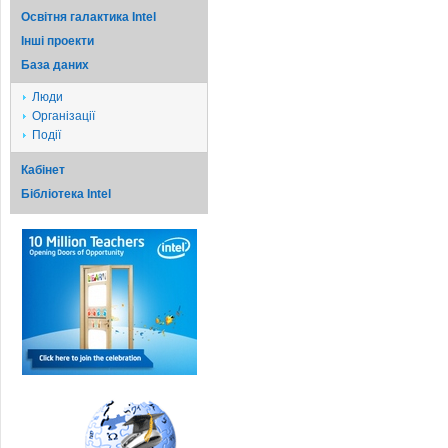
Освітня галактика Intel
Iншi проекти
База даних
Люди
Організації
Події
Кабінет
Бібліотека Intel