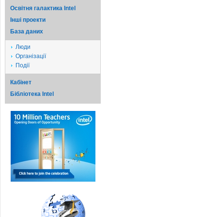
Освітня галактика Intel
Iншi проекти
База даних
Люди
Організації
Події
Кабінет
Бібліотека Intel