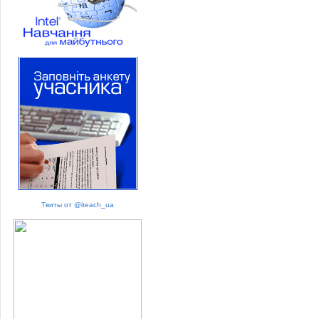
Твиты от @iteach_ua