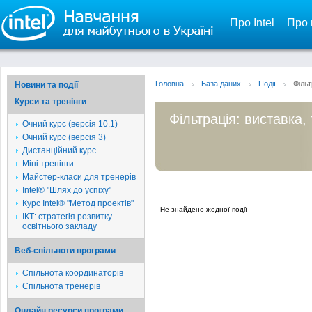
Про Intel
Про 
Головна
База даних
Події
Фільт
Новини та події
Курси та тренінги
Фільтрація: виставка,
Очний курс (версія 10.1)
Очний курс (версія 3)
Дистанційний курс
Міні тренінги
Майстер-класи для тренерів
Intel® "Шлях до успіху"
Курс Intel® "Метод проектів"
Не знайдено жодної події
ІКТ: стратегія розвитку
освітнього закладу
Веб-спільноти програми
Спільнота координаторів
Спільнота тренерів
Онлайн ресурси програми