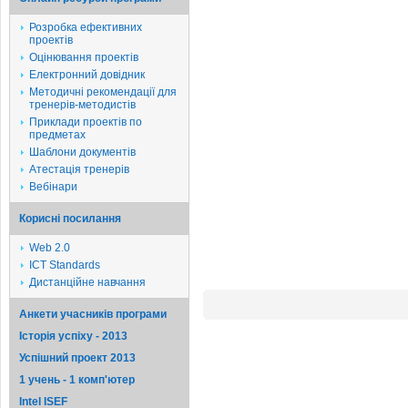
Розробка ефективних
проектів
Оцінювання проектів
Електронний довідник
Методичні рекомендації для
тренерів-методистів
Приклади проектів по
предметах
Шаблони документів
Атестація тренерів
Вебінари
Корисні посилання
Web 2.0
ICT Standards
Дистанційне навчання
Анкети учасників програми
Історія успіху - 2013
Успішний проект 2013
1 учень - 1 комп'ютер
Intel ISEF