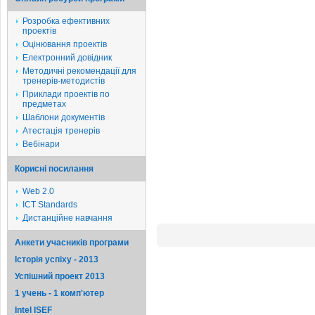
Розробка ефективних
проектів
Оцінювання проектів
Електронний довідник
Методичні рекомендації для
тренерів-методистів
Приклади проектів по
предметах
Шаблони документів
Атестація тренерів
Вебінари
Корисні посилання
Web 2.0
ICT Standards
Дистанційне навчання
Анкети учасників програми
Історія успіху - 2013
Успішний проект 2013
1 учень - 1 комп'ютер
Intel ISEF