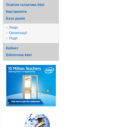
Освітня галактика Intel
Iншi проекти
База даних
Люди
Організації
Події
Кабінет
Бібліотека Intel