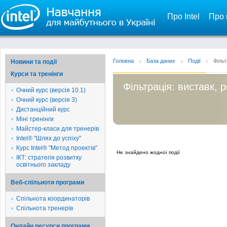
Про Intel
Про 
Головна
База даних
Події
Фільт
Новини та події
Курси та тренінги
Фільтрація: виставк, 
Очний курс (версія 10.1)
Очний курс (версія 3)
Дистанційний курс
Міні тренінги
Майстер-класи для тренерів
Intel® "Шлях до успіху"
Курс Intel® "Метод проектів"
Не знайдено жодної події
ІКТ: стратегія розвитку
освітнього закладу
Веб-спільноти програми
Спільнота координаторів
Спільнота тренерів
Онлайн ресурси програми