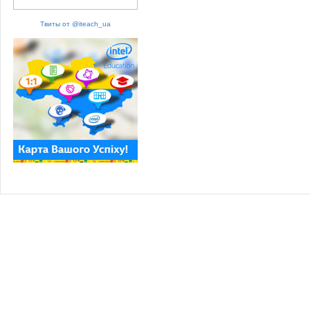
Твиты от @iteach_ua