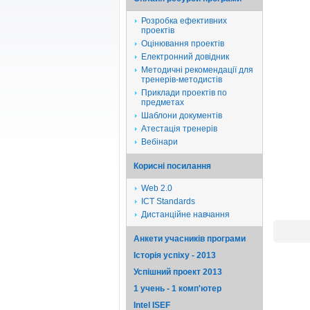
Розробка ефективних
проектів
Оцінювання проектів
Електронний довідник
Методичні рекомендації для
тренерів-методистів
Приклади проектів по
предметах
Шаблони документів
Атестація тренерів
Вебінари
Корисні посилання
Web 2.0
ICT Standards
Дистанційне навчання
Анкети учасників програми
Історія успіху - 2013
Успішний проект 2013
1 учень - 1 комп'ютер
Intel ISEF