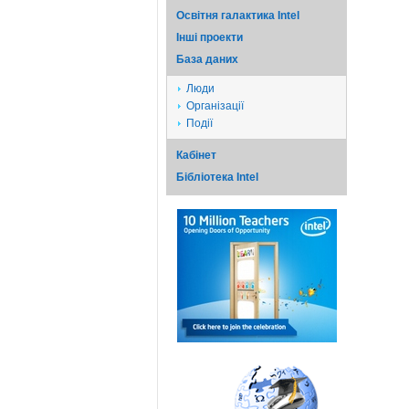
Освітня галактика Intel
Iншi проекти
База даних
Люди
Організації
Події
Кабінет
Бібліотека Intel