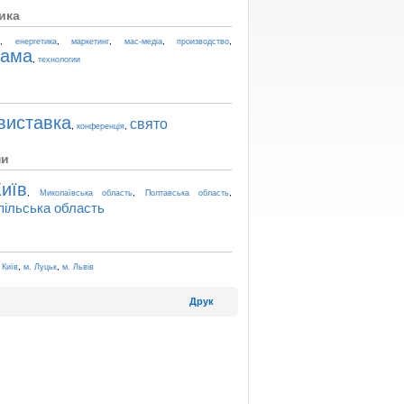
ика
,
,
,
,
,
t
енергетика
маркетинг
мас-медіа
производство
лама
,
технологии
виставка
свято
,
,
конференція
ни
иїв
,
,
,
Миколаївська область
Полтавська область
пільська область
,
,
 Київ
м. Луцьк
м. Львів
Друк