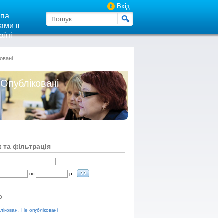
Вхід
па
ами в
аїні
овані
 Опубліковані
 та фільтрація
по
р.
с
ліковані
,
Не опубліковані