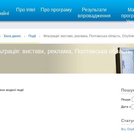
Про Intel
Про програму
Результати
Ма
впровадження
прогр
Укр
База даних
Події
Фільтрація: виставк, реклама, Полтавська область, Опублік
ьтрація: виставк, реклама, Полтавська область,
Пошук
ено жодної події
Пошук:
Дата з
Стату
Всі
,
Опуб