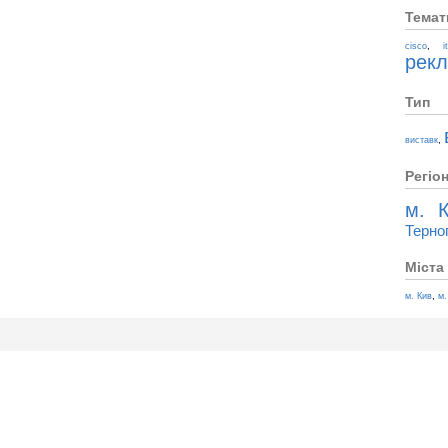
Темат
,
cisco
i
рек
Тип
,
виставк
Регіо
м. К
Терно
Міста
,
м. Кив
м.