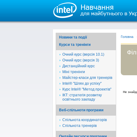
Головна
Новини та події
Курси та тренінги
Філ
Очний курс (версія 10.1)
Очний курс (версія 3)
Дистанційний курс
Міні тренінги
Майстер-класи для тренерів
Intel® "Шлях до успіху"
Курс Intel® "Метод проектів"
Не знайд
ІКТ: стратегія розвитку
освітнього закладу
Веб-спільноти програми
Спільнота координаторів
Спільнота тренерів
Онлайн ресурси програми