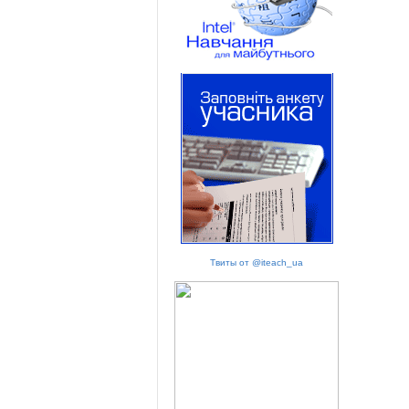
Твиты от @iteach_ua