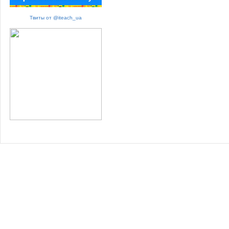
Твиты от @iteach_ua