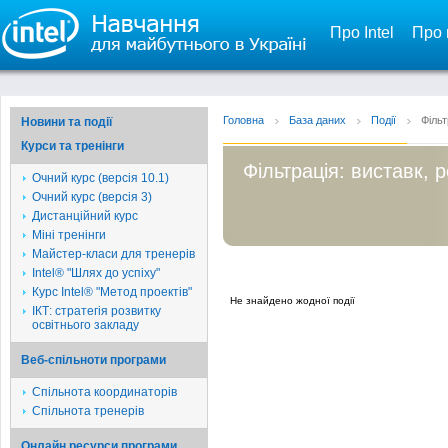
Про Intel
Про 
Головна
База даних
Події
Фільт
Новини та події
Курси та тренінги
Фільтрація: виставк, 
Очний курс (версія 10.1)
Очний курс (версія 3)
Дистанційний курс
Міні тренінги
Майстер-класи для тренерів
Intel® "Шлях до успіху"
Курс Intel® "Метод проектів"
Не знайдено жодної події
ІКТ: стратегія розвитку
освітнього закладу
Веб-спільноти програми
Спільнота координаторів
Спільнота тренерів
Онлайн ресурси програми