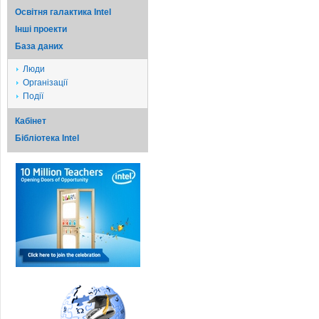
Освітня галактика Intel
Iншi проекти
База даних
Люди
Організації
Події
Кабінет
Бібліотека Intel