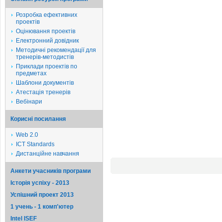
Розробка ефективних
проектів
Оцінювання проектів
Електронний довідник
Методичні рекомендації для
тренерів-методистів
Приклади проектів по
предметах
Шаблони документів
Атестація тренерів
Вебінари
Корисні посилання
Web 2.0
ICT Standards
Дистанційне навчання
Анкети учасників програми
Історія успіху - 2013
Успішний проект 2013
1 учень - 1 комп'ютер
Intel ISEF