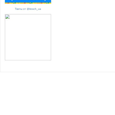
Твиты от @iteach_ua