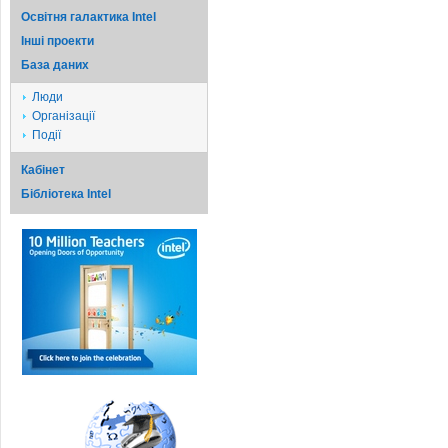
Освітня галактика Intel
Iншi проекти
База даних
Люди
Організації
Події
Кабінет
Бібліотека Intel