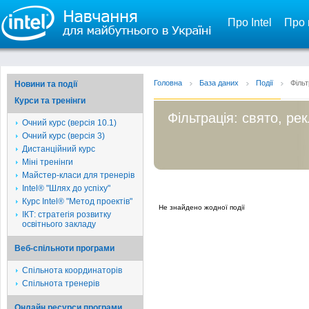
Про Intel
Про 
Головна
База даних
Події
Фільт
Новини та події
Курси та тренінги
Фільтрація: свято, ре
Очний курс (версія 10.1)
Очний курс (версія 3)
Дистанційний курс
Міні тренінги
Майстер-класи для тренерів
Intel® "Шлях до успіху"
Курс Intel® "Метод проектів"
Не знайдено жодної події
ІКТ: стратегія розвитку
освітнього закладу
Веб-спільноти програми
Спільнота координаторів
Спільнота тренерів
Онлайн ресурси програми