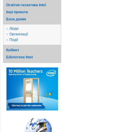
Освітня галактика Intel
Iншi проекти
База даних
Люди
Організації
Події
Кабінет
Бібліотека Intel