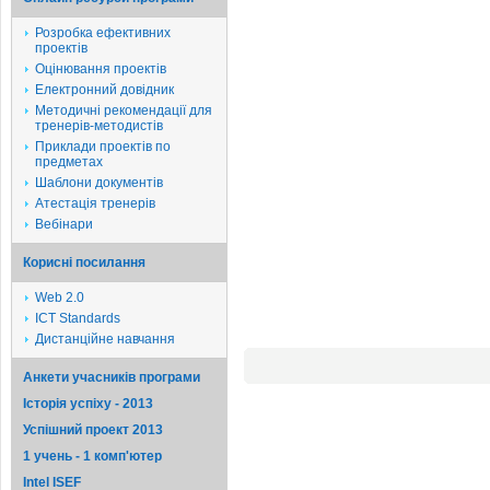
Розробка ефективних
проектів
Оцінювання проектів
Електронний довідник
Методичні рекомендації для
тренерів-методистів
Приклади проектів по
предметах
Шаблони документів
Атестація тренерів
Вебінари
Корисні посилання
Web 2.0
ICT Standards
Дистанційне навчання
Анкети учасників програми
Історія успіху - 2013
Успішний проект 2013
1 учень - 1 комп'ютер
Intel ISEF