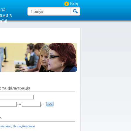
Вхід
па
ами в
аїні
і
 та фільтрація
по
р.
с
ліковані
,
Не опубліковані