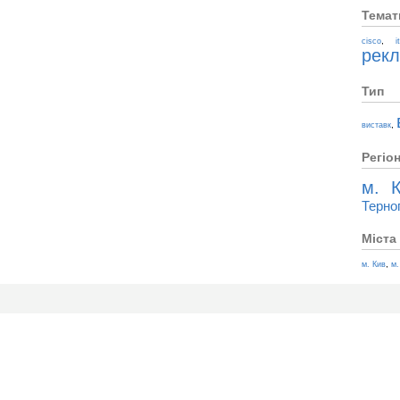
Темат
,
cisco
i
рек
Тип
,
виставк
Регіо
м. К
Терно
Міста
,
м. Кив
м.