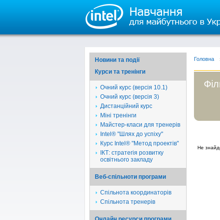
Головна
Новини та події
Курси та тренінги
Філ
Очний курс (версія 10.1)
Очний курс (версія 3)
Дистанційний курс
Міні тренінги
Майстер-класи для тренерів
Intel® "Шлях до успіху"
Курс Intel® "Метод проектів"
Не знайд
ІКТ: стратегія розвитку
освітнього закладу
Веб-спільноти програми
Спільнота координаторів
Спільнота тренерів
Онлайн ресурси програми