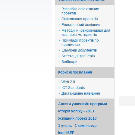
Розробка ефективних
проектів
Оцінювання проектів
Електронний довідник
Методичні рекомендації для
тренерів-методистів
Приклади проектів по
предметах
Шаблони документів
Атестація тренерів
Вебінари
Корисні посилання
Web 2.0
ICT Standards
Дистанційне навчання
Анкети учасників програми
Історія успіху - 2013
Успішний проект 2013
1 учень - 1 комп'ютер
Intel ISEF