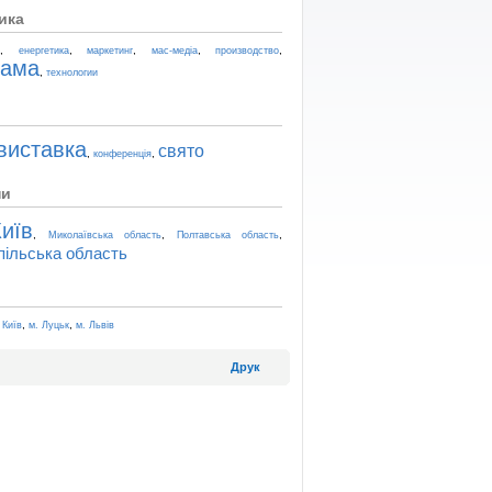
ика
,
,
,
,
,
t
енергетика
маркетинг
мас-медіа
производство
лама
,
технологии
виставка
свято
,
,
конференція
ни
иїв
,
,
,
Миколаївська область
Полтавська область
пільська область
,
,
 Київ
м. Луцьк
м. Львів
Друк