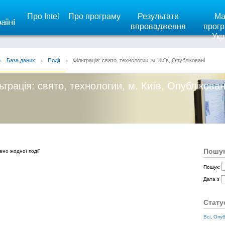
Про Intel
Про програму
Результати
Ма
впровадження
прогр
Укр
База даних
Події
Фільтрація: свято, технологии, м. Київ, Опубліковані
ьтрація: свято, технологии, м. Київ, Опублікован
Пошук
ено жодної події
Пошук:
Дата з
Стату
Всі
,
Опуб