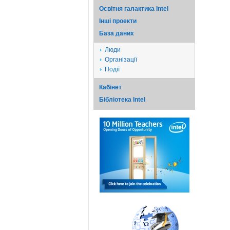
Освітня галактика Intel
Iншi проекти
База даних
Люди
Організації
Події
Кабінет
Бібліотека Intel