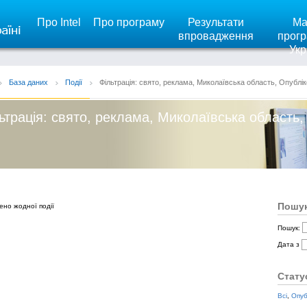
Про Intel
Про програму
Результати
Ма
впровадження
прогр
Укр
База даних
Події
Фільтрація: свято, реклама, Миколаївська область, Опублік
ьтрація: свято, реклама, Миколаївська область,
Пошук
ено жодної події
Пошук:
Дата з
Стату
Всі
,
Опуб