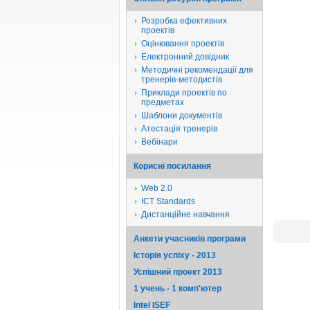
Розробка ефективних
проектів
Оцінювання проектів
Електронний довідник
Методичні рекомендації для
тренерів-методистів
Приклади проектів по
предметах
Шаблони документів
Атестація тренерів
Вебінари
Корисні посилання
Web 2.0
ICT Standards
Дистанційне навчання
Анкети учасників програми
Історія успіху - 2013
Успішний проект 2013
1 учень - 1 комп'ютер
Intel ISEF