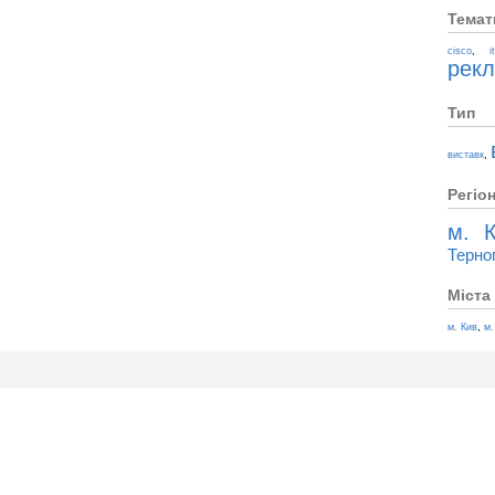
Темат
,
cisco
i
рек
Тип
,
виставк
Регіо
м. К
Терно
Міста
,
м. Кив
м.