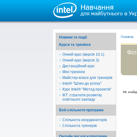
Головна
Новини та події
Курси та тренінги
Філ
Очний курс (версія 10.1)
Очний курс (версія 3)
Дистанційний курс
Міні тренінги
Майстер-класи для тренерів
Intel® "Шлях до успіху"
Курс Intel® "Метод проектів"
Не знайд
ІКТ: стратегія розвитку
освітнього закладу
Веб-спільноти програми
Спільнота координаторів
Спільнота тренерів
Онлайн ресурси програми