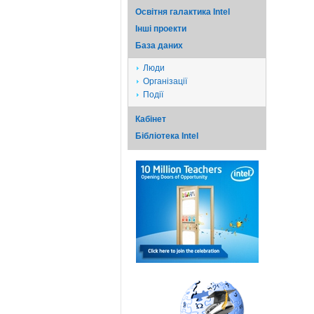
Освітня галактика Intel
Iншi проекти
База даних
Люди
Організації
Події
Кабінет
Бібліотека Intel