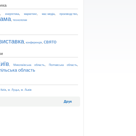
ика
,
,
,
,
,
t
енергетика
маркетинг
мас-медіа
производство
лама
,
технологии
виставка
свято
,
,
конференція
ни
иїв
,
,
,
Миколаївська область
Полтавська область
пільська область
,
,
 Київ
м. Луцьк
м. Львів
Друк