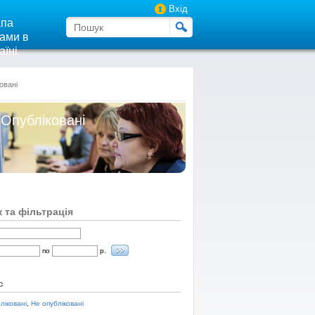
Вхід
па
ами в
аїні
овані
 Опубліковані
 та фільтрація
по
р.
с
ліковані
,
Не опубліковані