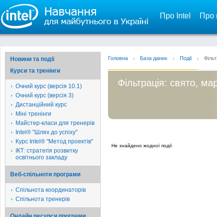
Про Intel
Про 
Головна
База даних
Події
Фільт
Новини та події
Курси та тренінги
Фільтрація: свято, мар
Очний курс (версія 10.1)
Очний курс (версія 3)
Дистанційний курс
Міні тренінги
Майстер-класи для тренерів
Intel® "Шлях до успіху"
Курс Intel® "Метод проектів"
Не знайдено жодної події
ІКТ: стратегія розвитку
освітнього закладу
Веб-спільноти програми
Спільнота координаторів
Спільнота тренерів
Онлайн ресурси програми