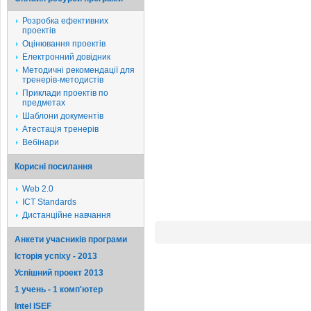
Розробка ефективних
проектів
Оцінювання проектів
Електронний довідник
Методичні рекомендації для
тренерів-методистів
Приклади проектів по
предметах
Шаблони документів
Атестація тренерів
Вебінари
Корисні посилання
Web 2.0
ICT Standards
Дистанційне навчання
Анкети учасників програми
Історія успіху - 2013
Успішний проект 2013
1 учень - 1 комп'ютер
Intel ISEF