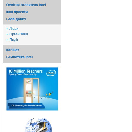
Освітня галактика Intel
Iншi проекти
База даних
Люди
Організації
Події
Кабінет
Бібліотека Intel