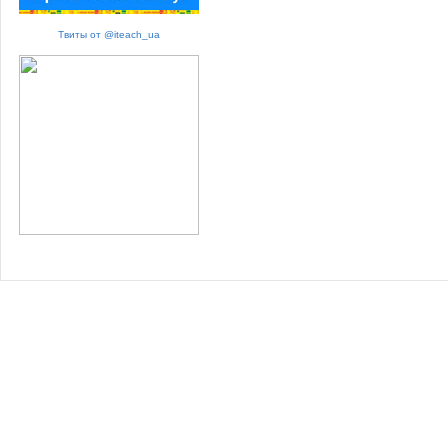
Твиты от @iteach_ua