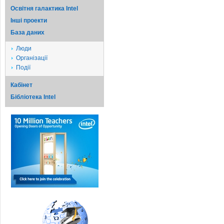
Освітня галактика Intel
Iншi проекти
База даних
Люди
Організації
Події
Кабінет
Бібліотека Intel