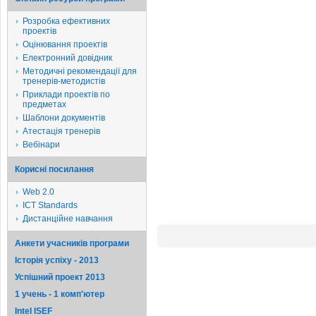
Розробка ефективних
проектів
Оцінювання проектів
Електронний довідник
Методичні рекомендації для
тренерів-методистів
Приклади проектів по
предметах
Шаблони документів
Атестація тренерів
Вебінари
Корисні посилання
Web 2.0
ICT Standards
Дистанційне навчання
Анкети учасників програми
Історія успіху - 2013
Успішний проект 2013
1 учень - 1 комп'ютер
Intel ISEF