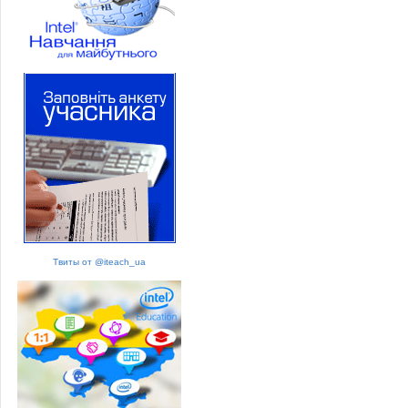
Твиты от @iteach_ua