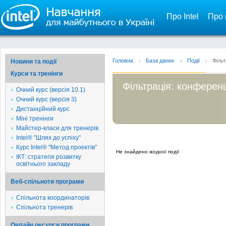
Про Intel
Про 
Головна
База даних
Події
Фільт
Новини та події
Курси та тренінги
Фільтрація: конференц
Очний курс (версія 10.1)
Очний курс (версія 3)
Дистанційний курс
Міні тренінги
Майстер-класи для тренерів
Intel® "Шлях до успіху"
Курс Intel® "Метод проектів"
Не знайдено жодної події
ІКТ: стратегія розвитку
освітнього закладу
Веб-спільноти програми
Спільнота координаторів
Спільнота тренерів
Онлайн ресурси програми