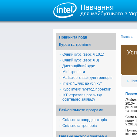
Головна
Новини та події
Курси та тренінги
Усп
Очний курс (версія 10.1)
Очний курс (версія 3)
Дистанційний курс
Міні тренінги
Майстер-класи для тренерів
Int
Intel® "Шлях до успіху"
Курс Intel® "Метод проектів"
Перемо
ІКТ: стратегія розвитку
освітнього закладу
Людина 
2013», 
рішення
Веб-спільноти програми
та ефек
Саме та
Спільнота координаторів
проекті
у 2013 
Спільнота тренерів
При виз
інші на
Онлайн ресурси програми