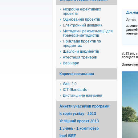
Розробка ефективних
Дослід
проектів
Оцінювання проектів
Автор 
Електронний довідник
Анотац
дисемін
Методичні рекомендації для
наведен
тренерів-методистів
Приклади проектів по
предметах
Шаблони документів
2013 рік, 
Атестація тренерів
«обіцяє» в
Вебінари
Визначимо 
Корисні посилання
Web 2.0
ICT Standards
Дистанційне навчання
Анкети учасників програми
Історія успіху - 2013
Успішний проект 2013
1 учень - 1 комп'ютер
Intel ISEF