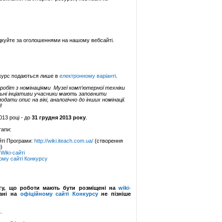
Слідкуйте за оголошеннями на нашому вебсайті.
нкурс подаються лише в
електронному варіанті
.
робіт з номінаціями Музеї комп’ютерної техніки
льні інціативи учасники мають заповнити
подати
опис на вікі
, аналогічно до інших номінації.
!
013 році - до
31 грудня 2013 року
.
тапи:
йті Програми:
http://wiki.iteach.com.ua/
(створення
)
Wiki-сайті
ому сайті Конкурсу
гу, що роботи мають бути розміщені на
wiki-
вані на
офіційному сайті Конкурсу
не пізніше
.