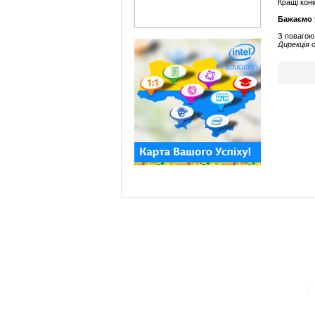
Кращі конк
Бажаємо у
З повагою
Дирекція о
ПАРТНЕРИ ПРОГРАМИ: