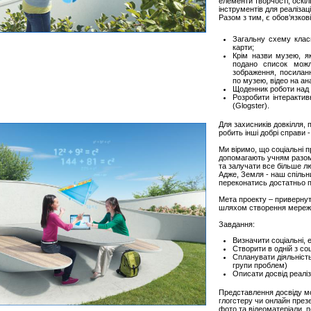
елементи творчості, оскі
інструментів для реалізац
Разом з тим, є обов’язков
Загальну схему класи
карти;
Крім назви музею, як
подано список можл
зображення, посиланн
по музею, відео на ан
Щоденник роботи над 
Розробити інтерактив
(Glogster).
Для захисників довкілля, 
робить інші добрі справи -
Ми віримо, що соціальні пр
допомагають учням разом
та залучати все більше л
Адже, Земля - наш спільн
переконатись достатньо 
Мета проекту – привернут
шляхом створення мережн
Завдання:
Визначити соціальні, 
Створити в одній з со
Спланувати діяльніст
групи проблем)
Описати досвід реаліз
Представлення досвіду мо
глогстеру чи онлайн през
фото та відеоматеріали, п