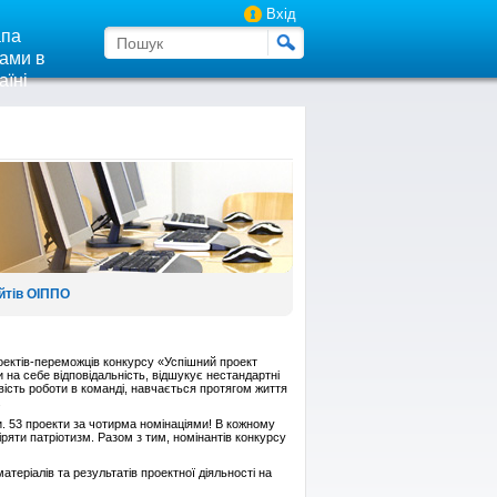
Вхід
па
ами в
аїні
йтів ОІППО
роектів-переможців конкурсу «Успішний проект
 на себе відповідальність, відшукує нестандартні
ивість роботи в команді, навчається протягом життя
.
. 53 проекти за чотирма номінаціями! В кожному
іряти патріотизм. Разом з тим, номінантів конкурсу
еріалів та результатів проектної діяльності на