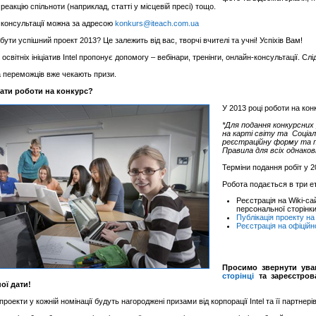
реакцію спільноти (наприклад, статті у місцевій пресі) тощо.
консультації можна за адресою
konkurs@iteach.com.ua
ути успішний проект 2013? Це залежить від вас, творчі вчителі та учні! Успіхів Вам!
 освітніх ініціатив Intel пропонує допомогу – вебінари, тренінги, онлайн-консультації. 
а переможців вже чекають призи.
лати роботи на конкурс?
У 2013 році роботи на ко
*Для подання конкурсних 
на карті світу та Соціа
реєстраційну форму
та 
Правила для всіх однакові
Терміни подання робіт у 2
Робота подається в три е
Реєстрація на Wiki-са
персональної сторінки
Публікація проекту на 
Реєстрація на офіційн
Просимо звернути ува
сторінці
та зареєстро
ої дати!
проекти у кожній номінації будуть нагороджені призами від корпорації Intel та її партнерів