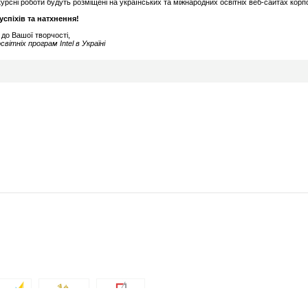
урсні роботи будуть розміщені на українських та міжнародних освітніх веб-сайтах корпор
спіхів та натхнення!
 до Вашої творчості,
світніх програм Intel в Україні