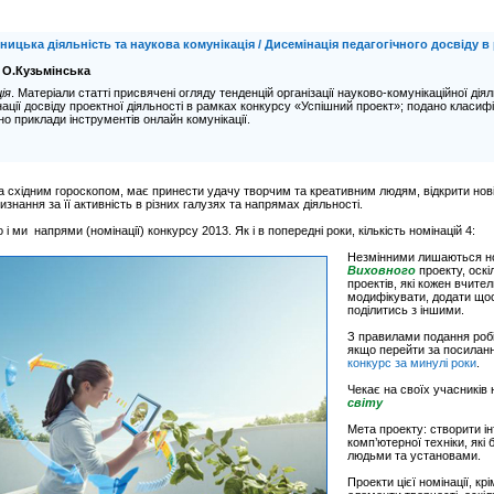
ницька діяльність та наукова комунікація / Дисемінація педагогічного досвіду 
-
О.Кузьмінська
ія
. Матеріали статті присвячені огляду тенденцій організації науково-комунікаційної дія
ації досвіду проектної діяльності в рамках конкурсу «Успішний проект»; подано класиф
о приклади інструментів онлайн комунікації.
за східним гороскопом, має принести удачу творчим та креативним людям, відкрити нові і
изнання за її активність в різних галузях та напрямах діяльності.
і ми напрями (номінації) конкурсу 2013. Як і в попередні роки, кількість номінацій 4:
Незмінними лишаються но
Виховного
проекту, оск
проектів, які кожен вчите
модифікувати, додати щос
поділитись з іншими.
З правилами подання робі
якщо перейти за посилан
конкурс за минулі роки
.
Чекає на своїх учасників
світу
Мета проекту: створити ін
комп’ютерної техніки, які 
людьми та установами.
Проекти цієї номінації, к