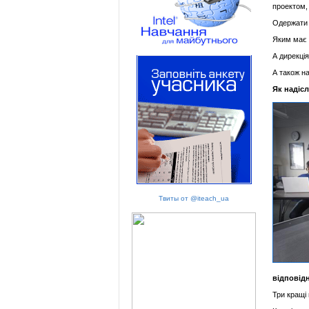
проектом, 
Одержати 
Яким має б
А дирекція
А також н
Як надіс
Твиты от @iteach_ua
відповідн
Три кращі 