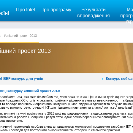
Про Intel
Про програму
Результати
Ма
впровадження
прогр
Укр
Успішний проект 2013
ішний проект 2013
el ISEF конкурс для учнів
Конкурс веб са
жці конкурсу Успішний проект 2013!
освічена - та, яка знає де знайти те, чого вона не знає
. Це не лише девіз одного з п
але й людини ХХІ століття, яка вміє приймати рішення в умовах невизначеності та брати
 та володіє навичками ефективної комунікації, має лідерські здібності та розуміє важл
тивно використовує сучасні ІКТ для підтримки навчання та власної життєвої реалізації
кі вчителі та учні поділились у 2013 році напрацюваннями та одержаними результатами
 величезна робота і неоціненні результати, адже важко переоцінити благодійність чи вим
році визначено.
наченні переможців особлива увага приділялась можливості поширення засобами ІКТ мат
вчальні заклади для повторного використання та створення спільноти практики.