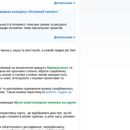
Детальніше »
в рамках конкурсу «Успішний проект»
льності в Інтернеті; описано умови та ресурси
ікацію основних типів навчальних проектів;
Детальніше »
мена у науці та мистецтві, а кожній людинi рік Змії
мінації на визначення кращого
Навчального
та
ільки ми прагнемо спільно зібрати скарбничку
ль разом із своїми учнями зможе використати,
ь нове, інтегрувати з іншими проектами та
т та критеріями оцінювання можна ознайомитись,
ням. Також можна переглянути
роботи, подані на
 номінація
Музеї комп’ютерної техніки на карті
терактивну карту, де відображені дані про музеї
буди створені в різних країнах, в різні часи, різними
рім обов’язкового дослідження, передбачають