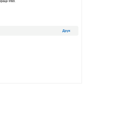
ації Intel.
Друк