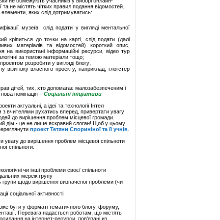
льки не обмежують учасників у виборі онлайн-
ії та не містять чітких правил подання відомостей.
і елементи, яких слід дотримуватись:
фікації музеїв слід подати у вигляді ментальної
ий кріпиться до точки на карті, слід подати (далі
ивих матеріалів та відомостей) короткий опис,
я на використані інформаційні ресурси, відео тур
алогічні за темою матеріали тощо;
проектом розробити у вигляді блогу;
ну візитівку власного проекту, наприклад, глогстер
прав дітей, тих, хто допомагає малозабезпеченим і
 н
ова номінація –
Соціальні ініціативи
оекти актуальні, а ідеї та технології Інтел
 з вчителями рухатись вперед, привертати увагу
юдей до вирішення проблем місцевої громади.
ий дім - це не лише яскравий слоган! Щоб у цьому
переглянути
проект Тетяни Спориніної та її учнів
.
и увагу до вирішення проблем місцевої спільноти
ої спільноти.
екологічні чи інші проблеми своєї спільноти
ціальних мереж групу
ь групи щодо вирішення визначеної проблеми (чи
ації соціальної активності
же бути у форматі тематичного блогу, форуму,
ентації. Перевага надається роботам, що містять
осилання на інтернет-ресурси, пов'язані из