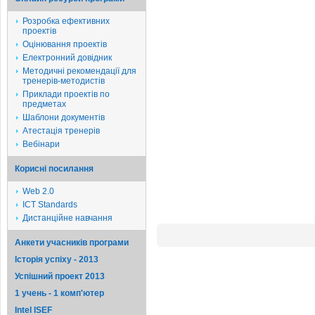
Розробка ефективних
проектів
Оцінювання проектів
Електронний довідник
Методичні рекомендації для
тренерів-методистів
Приклади проектів по
предметах
Шаблони документів
Атестація тренерів
Вебінари
Корисні посилання
Web 2.0
ICT Standards
Дистанційне навчання
Анкети учасників програми
Історія успіху - 2013
Успішний проект 2013
1 учень - 1 комп'ютер
Intel ISEF