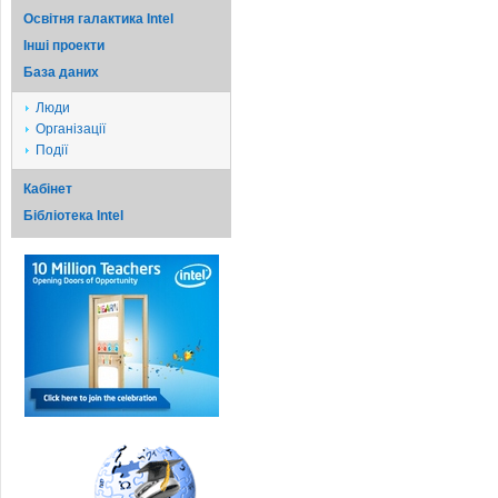
Освітня галактика Intel
Iншi проекти
База даних
Люди
Організації
Події
Кабінет
Бібліотека Intel