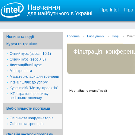
Про Intel
Про 
Головна
База даних
Події
Фільт
Новини та події
Курси та тренінги
Фільтрація: конференц
Очний курс (версія 10.1)
Очний курс (версія 3)
Дистанційний курс
Міні тренінги
Майстер-класи для тренерів
Intel® "Шлях до успіху"
Курс Intel® "Метод проектів"
Не знайдено жодної події
ІКТ: стратегія розвитку
освітнього закладу
Веб-спільноти програми
Спільнота координаторів
Спільнота тренерів
Онлайн ресурси програми