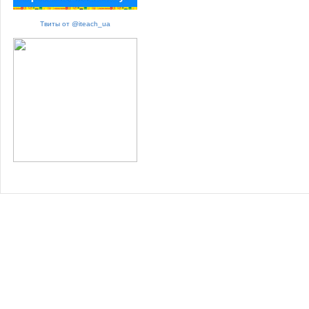
Твиты от @iteach_ua