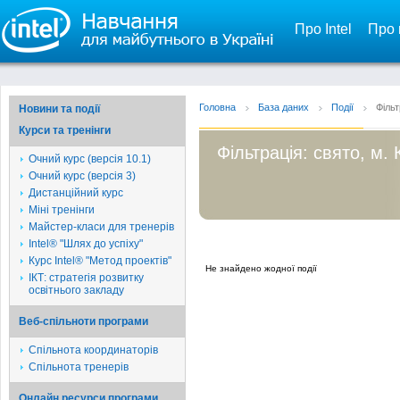
Про Intel
Про 
Головна
База даних
Події
Фільт
Новини та події
Курси та тренінги
Фільтрація: свято, м. 
Очний курс (версія 10.1)
Очний курс (версія 3)
Дистанційний курс
Міні тренінги
Майстер-класи для тренерів
Intel® "Шлях до успіху"
Курс Intel® "Метод проектів"
Не знайдено жодної події
ІКТ: стратегія розвитку
освітнього закладу
Веб-спільноти програми
Спільнота координаторів
Спільнота тренерів
Онлайн ресурси програми