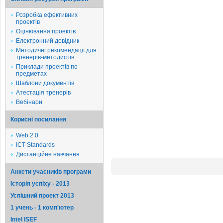
Розробка ефективних
проектів
Оцінювання проектів
Електронний довідник
Методичні рекомендації для
тренерів-методистів
Приклади проектів по
предметах
Шаблони документів
Атестація тренерів
Вебінари
Корисні посилання
Web 2.0
ICT Standards
Дистанційне навчання
Анкети учасників програми
Історія успіху - 2013
Успішний проект 2013
1 учень - 1 комп'ютер
Intel ISEF