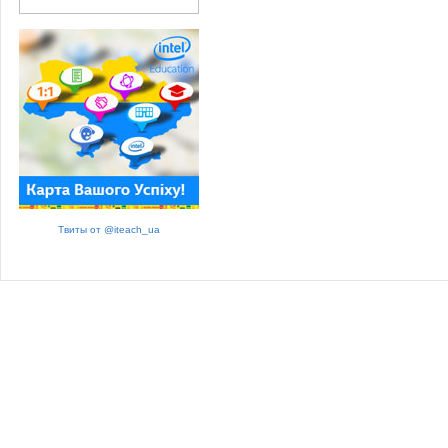
Твиты от @iteach_ua