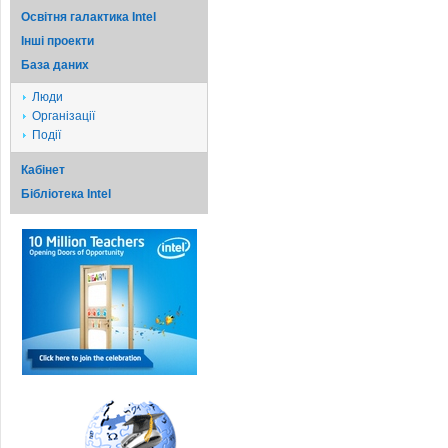
Освітня галактика Intel
Iншi проекти
База даних
Люди
Організації
Події
Кабінет
Бібліотека Intel