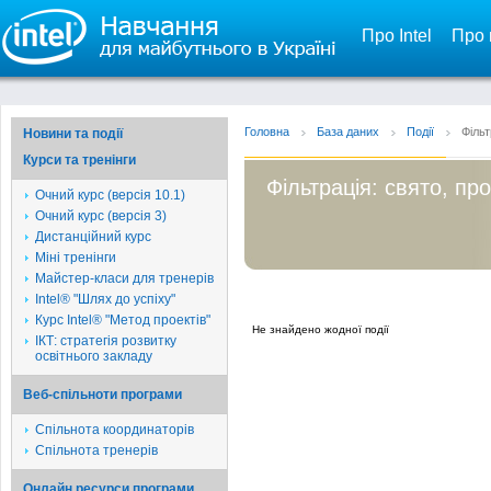
Про Intel
Про 
Головна
База даних
Події
Фільт
Новини та події
Курси та тренінги
Фільтрація: свято, пр
Очний курс (версія 10.1)
Очний курс (версія 3)
Дистанційний курс
Міні тренінги
Майстер-класи для тренерів
Intel® "Шлях до успіху"
Курс Intel® "Метод проектів"
Не знайдено жодної події
ІКТ: стратегія розвитку
освітнього закладу
Веб-спільноти програми
Спільнота координаторів
Спільнота тренерів
Онлайн ресурси програми