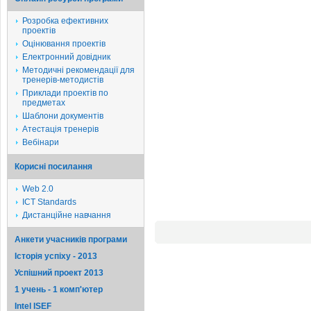
Розробка ефективних
проектів
Оцінювання проектів
Електронний довідник
Методичні рекомендації для
тренерів-методистів
Приклади проектів по
предметах
Шаблони документів
Атестація тренерів
Вебінари
Корисні посилання
Web 2.0
ICT Standards
Дистанційне навчання
Анкети учасників програми
Історія успіху - 2013
Успішний проект 2013
1 учень - 1 комп'ютер
Intel ISEF