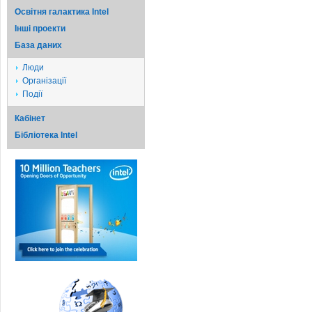
Освітня галактика Intel
Iншi проекти
База даних
Люди
Організації
Події
Кабінет
Бібліотека Intel