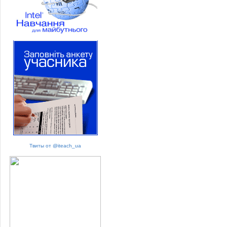
Твиты от @iteach_ua