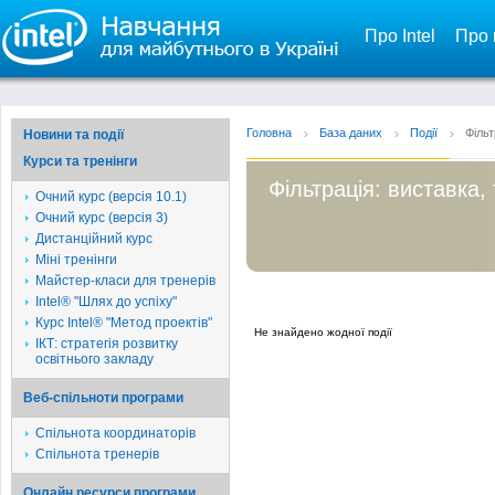
Про Intel
Про 
Головна
База даних
Події
Фільт
Новини та події
Курси та тренінги
Фільтрація: виставка,
Очний курс (версія 10.1)
Очний курс (версія 3)
Дистанційний курс
Міні тренінги
Майстер-класи для тренерів
Intel® "Шлях до успіху"
Курс Intel® "Метод проектів"
Не знайдено жодної події
ІКТ: стратегія розвитку
освітнього закладу
Веб-спільноти програми
Спільнота координаторів
Спільнота тренерів
Онлайн ресурси програми