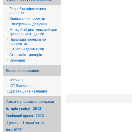
Розробка ефективних
проектів
Оцінювання проектів
Електронний довідник
Методичні рекомендації для
тренерів-методистів
Приклади проектів по
предметах
Шаблони документів
Атестація тренерів
Вебінари
Корисні посилання
Web 2.0
ICT Standards
Дистанційне навчання
Анкети учасників програми
Історія успіху - 2013
Успішний проект 2013
1 учень - 1 комп'ютер
Intel ISEF