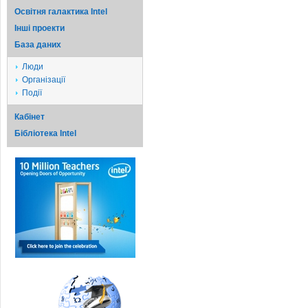
Освітня галактика Intel
Iншi проекти
База даних
Люди
Організації
Події
Кабінет
Бібліотека Intel