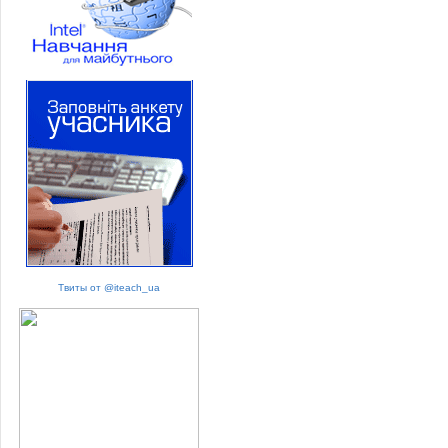
Твиты от @iteach_ua