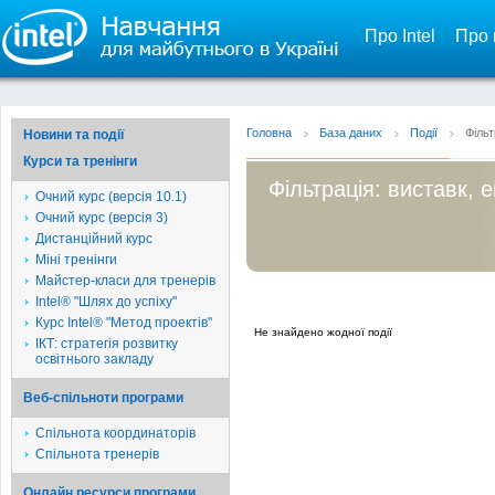
Про Intel
Про 
Головна
База даних
Події
Фільт
Новини та події
Курси та тренінги
Фільтрація: виставк, е
Очний курс (версія 10.1)
Очний курс (версія 3)
Дистанційний курс
Міні тренінги
Майстер-класи для тренерів
Intel® "Шлях до успіху"
Курс Intel® "Метод проектів"
Не знайдено жодної події
ІКТ: стратегія розвитку
освітнього закладу
Веб-спільноти програми
Спільнота координаторів
Спільнота тренерів
Онлайн ресурси програми