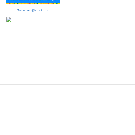
Твиты от @iteach_ua