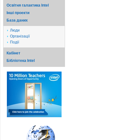
Освітня галактика Intel
Iншi проекти
База даних
Люди
Організації
Події
Кабінет
Бібліотека Intel