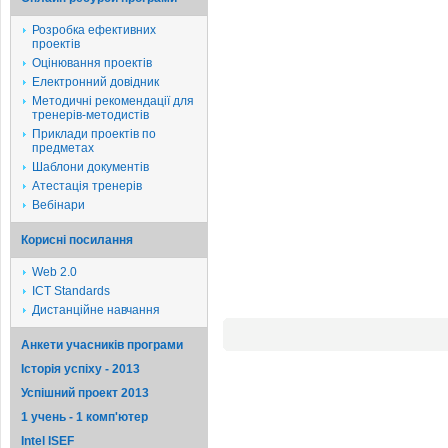
Розробка ефективних
проектів
Оцінювання проектів
Електронний довідник
Методичні рекомендації для
тренерів-методистів
Приклади проектів по
предметах
Шаблони документів
Атестація тренерів
Вебінари
Корисні посилання
Web 2.0
ICT Standards
Дистанційне навчання
Анкети учасників програми
Історія успіху - 2013
Успішний проект 2013
1 учень - 1 комп'ютер
Intel ISEF