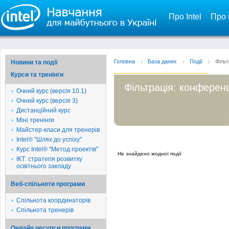
Про Intel
Про 
Головна
База даних
Події
Фільт
Новини та події
Курси та тренінги
Фільтрація: конференц
Очний курс (версія 10.1)
Очний курс (версія 3)
Дистанційний курс
Міні тренінги
Майстер-класи для тренерів
Intel® "Шлях до успіху"
Курс Intel® "Метод проектів"
Не знайдено жодної події
ІКТ: стратегія розвитку
освітнього закладу
Веб-спільноти програми
Спільнота координаторів
Спільнота тренерів
Онлайн ресурси програми