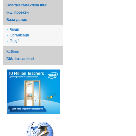
Освітня галактика Intel
Iншi проекти
База даних
Люди
Організації
Події
Кабінет
Бібліотека Intel