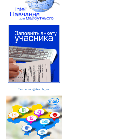
Твиты от @iteach_ua