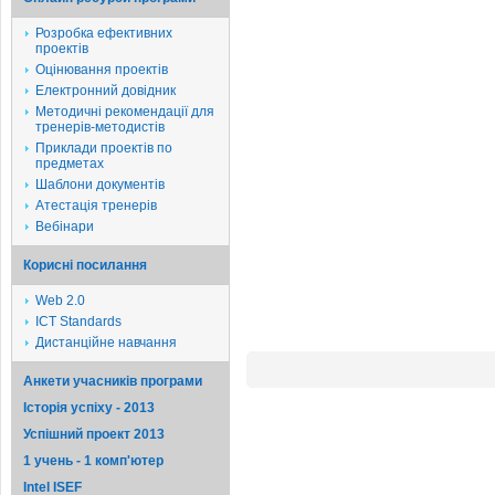
Розробка ефективних
проектів
Оцінювання проектів
Електронний довідник
Методичні рекомендації для
тренерів-методистів
Приклади проектів по
предметах
Шаблони документів
Атестація тренерів
Вебінари
Корисні посилання
Web 2.0
ICT Standards
Дистанційне навчання
Анкети учасників програми
Історія успіху - 2013
Успішний проект 2013
1 учень - 1 комп'ютер
Intel ISEF