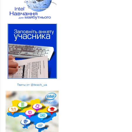
Твиты от @iteach_ua