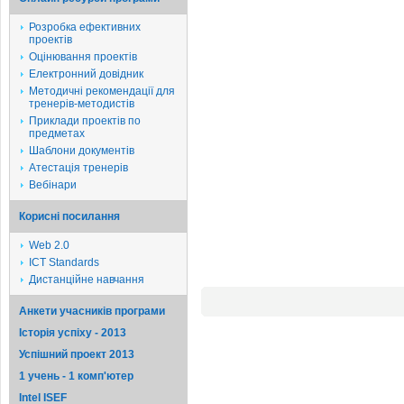
Розробка ефективних
проектів
Оцінювання проектів
Електронний довідник
Методичні рекомендації для
тренерів-методистів
Приклади проектів по
предметах
Шаблони документів
Атестація тренерів
Вебінари
Корисні посилання
Web 2.0
ICT Standards
Дистанційне навчання
Анкети учасників програми
Історія успіху - 2013
Успішний проект 2013
1 учень - 1 комп'ютер
Intel ISEF