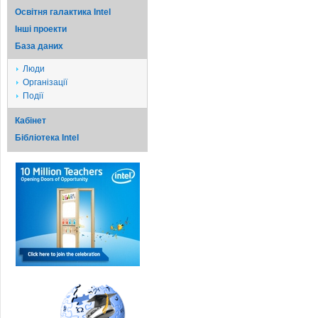
Освітня галактика Intel
Iншi проекти
База даних
Люди
Організації
Події
Кабінет
Бібліотека Intel