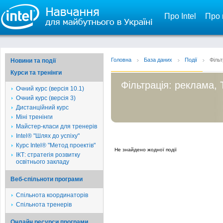
Про Intel
Про 
Головна
База даних
Події
Фільт
Новини та події
Курси та тренінги
Фільтрація: реклама, 
Очний курс (версія 10.1)
Очний курс (версія 3)
Дистанційний курс
Міні тренінги
Майстер-класи для тренерів
Intel® "Шлях до успіху"
Курс Intel® "Метод проектів"
Не знайдено жодної події
ІКТ: стратегія розвитку
освітнього закладу
Веб-спільноти програми
Спільнота координаторів
Спільнота тренерів
Онлайн ресурси програми