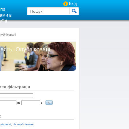
Вхід
па
ами в
аїні
публіковані
ласть, Опубліковані
 та фільтрація
по
р.
с
ліковані
,
Не опубліковані