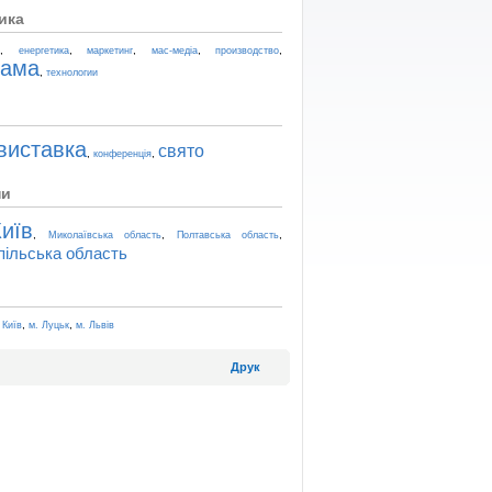
ика
,
,
,
,
,
t
енергетика
маркетинг
мас-медіа
производство
лама
,
технологии
виставка
свято
,
,
конференція
ни
иїв
,
,
,
Миколаївська область
Полтавська область
пільська область
,
,
 Київ
м. Луцьк
м. Львів
Друк