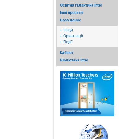
Освітня галактика Intel
Iншi проекти
База даних
Люди
Організації
Події
Кабінет
Бібліотека Intel