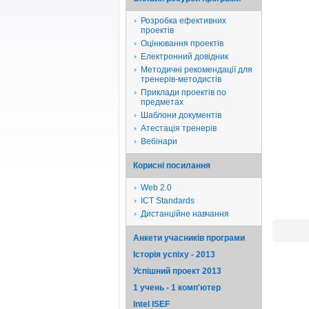
Розробка ефективних
проектів
Оцінювання проектів
Електронний довідник
Методичні рекомендації для
тренерів-методистів
Приклади проектів по
предметах
Шаблони документів
Атестація тренерів
Вебінари
Корисні посилання
Web 2.0
ICT Standards
Дистанційне навчання
Анкети учасників програми
Історія успіху - 2013
Успішний проект 2013
1 учень - 1 комп'ютер
Intel ISEF