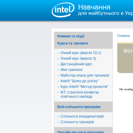
Головна
Новини та події
Курси та тренінги
Філ
Очний курс (версія 10.1)
Очний курс (версія 3)
Дистанційний курс
Міні тренінги
Майстер-класи для тренерів
Intel® "Шлях до успіху"
Курс Intel® "Метод проектів"
Не знайд
ІКТ: стратегія розвитку
освітнього закладу
Веб-спільноти програми
Спільнота координаторів
Спільнота тренерів
Онлайн ресурси програми