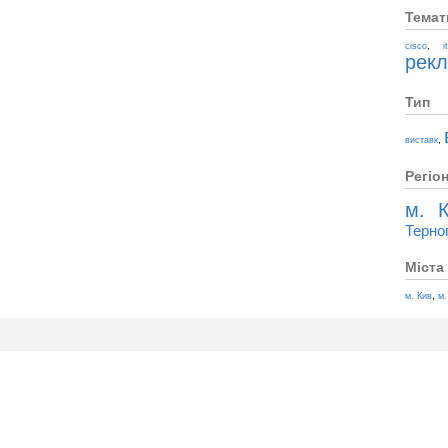
Темат
,
cisco
i
рек
Тип
,
виставк
Регіо
м. К
Терно
Міста
,
м. Кив
м.