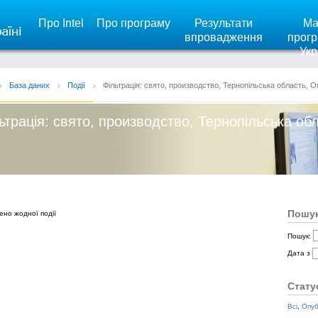
Про Intel
Про програму
Результати
Ма
впровадження
прогр
Укр
База даних
Події
Фільтрація: свято, производство, Тернопільська область, О
ьтрація: свято, производство, Тернопільська об
Пошук
ено жодної події
Пошук:
Дата з
Стату
Всі
,
Опуб