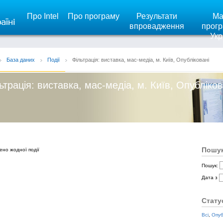
Про Intel
Про програму
Результати
Ма
впровадження
прогр
Укр
База даних
Події
Фільтрація: виставка, мас-медіа, м. Київ, Опубліковані
ьтрація: виставка, мас-медіа, м. Київ, Опубліков
Пошук
ено жодної події
Пошук:
Дата з
Стату
Всі
,
Опуб