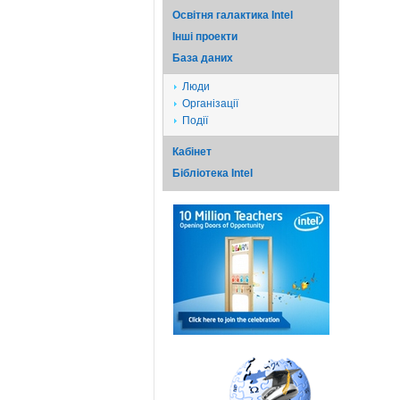
Освітня галактика Intel
Iншi проекти
База даних
Люди
Організації
Події
Кабінет
Бібліотека Intel