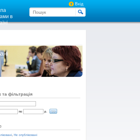
Вхід
па
ами в
аїні
ані
 та фільтрація
по
р.
с
ліковані
,
Не опубліковані