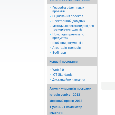
Розробка ефективних
проектів
Оцінювання проектів
Електронний довідник
Методичні рекомендації для
тренерів-методистів
Приклади проектів по
предметах
Шаблони документів
Атестація тренерів
Вебінари
Корисні посилання
Web 2.0
ICT Standards
Дистанційне навчання
Анкети учасників програми
Історія успіху - 2013
Успішний проект 2013
1 учень - 1 комп'ютер
Intel ISEF