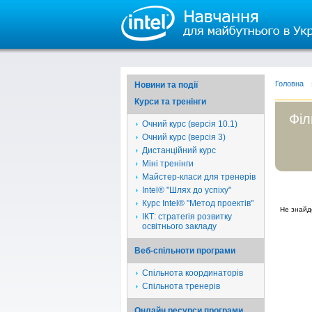
Головна
Новини та події
Курси та тренінги
Філ
Очний курс (версія 10.1)
Очний курс (версія 3)
Дистанційний курс
Міні тренінги
Майстер-класи для тренерів
Intel® "Шлях до успіху"
Курс Intel® "Метод проектів"
Не знайд
ІКТ: стратегія розвитку
освітнього закладу
Веб-спільноти програми
Спільнота координаторів
Спільнота тренерів
Онлайн ресурси програми