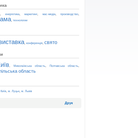
ика
,
,
,
,
,
t
енергетика
маркетинг
мас-медіа
производство
лама
,
технологии
виставка
свято
,
,
конференція
ни
иїв
,
,
,
Миколаївська область
Полтавська область
пільська область
,
,
 Київ
м. Луцьк
м. Львів
Друк