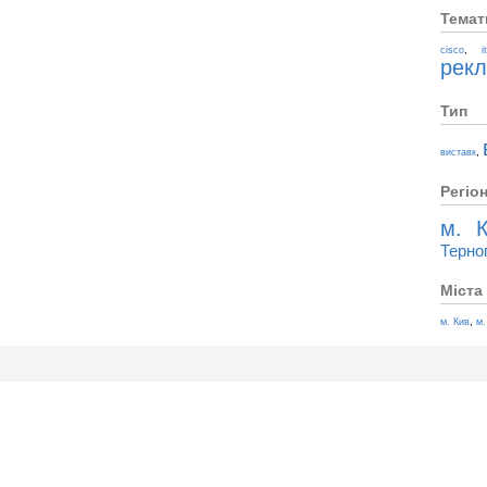
Темат
,
cisco
i
рек
Тип
,
виставк
Регіо
м. К
Терно
Міста
,
м. Кив
м.