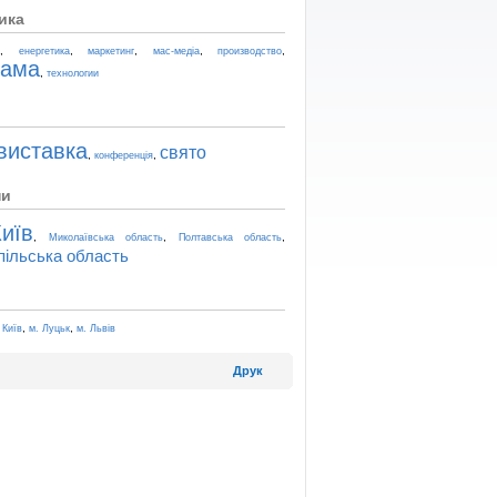
ика
,
,
,
,
,
t
енергетика
маркетинг
мас-медіа
производство
лама
,
технологии
виставка
свято
,
,
конференція
ни
иїв
,
,
,
Миколаївська область
Полтавська область
пільська область
,
,
 Київ
м. Луцьк
м. Львів
Друк