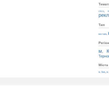
Темат
,
cisco
i
рек
Тип
,
виставк
Регіо
м. К
Терно
Міста
,
м. Кив
м.