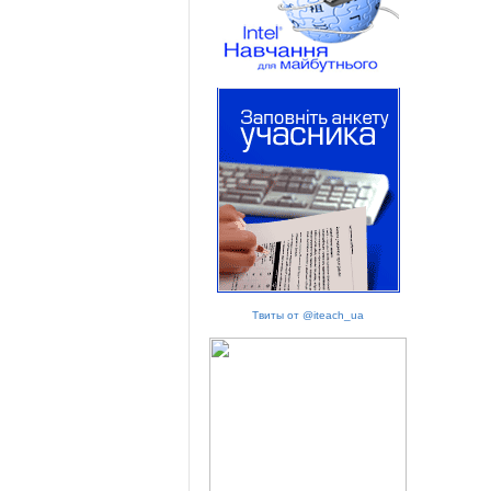
Твиты от @iteach_ua