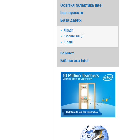
Освітня галактика Intel
Iншi проекти
База даних
Люди
Організації
Події
Кабінет
Бібліотека Intel