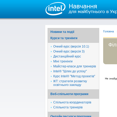
Головна
Новини та події
Курси та тренінги
Філ
Очний курс (версія 10.1)
Очний курс (версія 3)
Дистанційний курс
Міні тренінги
Майстер-класи для тренерів
Intel® "Шлях до успіху"
Курс Intel® "Метод проектів"
Не знайд
ІКТ: стратегія розвитку
освітнього закладу
Веб-спільноти програми
Спільнота координаторів
Спільнота тренерів
Онлайн ресурси програми