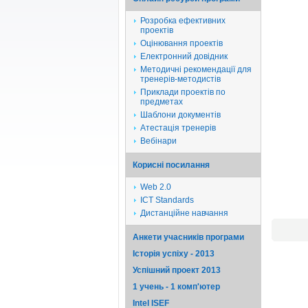
Розробка ефективних
проектів
Оцінювання проектів
Електронний довідник
Методичні рекомендації для
тренерів-методистів
Приклади проектів по
предметах
Шаблони документів
Атестація тренерів
Вебінари
Корисні посилання
Web 2.0
ICT Standards
Дистанційне навчання
Анкети учасників програми
Історія успіху - 2013
Успішний проект 2013
1 учень - 1 комп'ютер
Intel ISEF