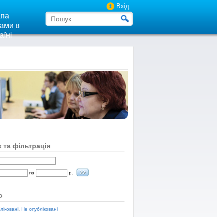
Вхід
па
ами в
аїні
 та фільтрація
по
р.
с
ліковані
,
Не опубліковані