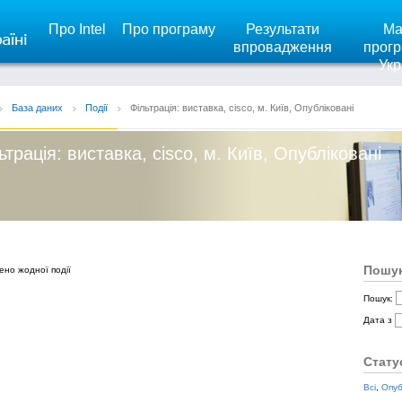
Про Intel
Про програму
Результати
Ма
впровадження
прогр
Укр
База даних
Події
Фільтрація: виставка, cisco, м. Київ, Опубліковані
ьтрація: виставка, cisco, м. Київ, Опубліковані
Пошук
ено жодної події
Пошук:
Дата з
Стату
Всі
,
Опуб