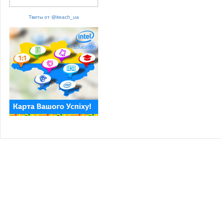
Твиты от @iteach_ua