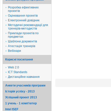
Розробка ефективних
проектів
Оцінювання проектів
Електронний довідник
Методичні рекомендації для
тренерів-методистів
Приклади проектів по
предметах
Шаблони документів
Атестація тренерів
Вебінари
Корисні посилання
Web 2.0
ICT Standards
Дистанційне навчання
Анкети учасників програми
Історія успіху - 2013
Успішний проект 2013
1 учень - 1 комп'ютер
Intel ISEF