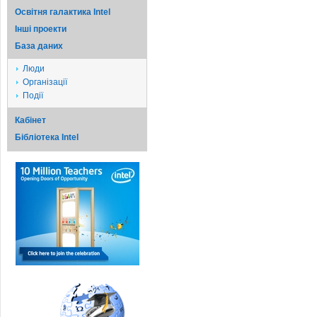
Освітня галактика Intel
Iншi проекти
База даних
Люди
Організації
Події
Кабінет
Бібліотека Intel