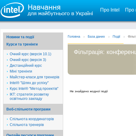
Про Intel
Про 
Головна
База даних
Події
Фільт
Новини та події
Курси та тренінги
Фільтрація: конференц
Очний курс (версія 10.1)
Очний курс (версія 3)
Дистанційний курс
Міні тренінги
Майстер-класи для тренерів
Intel® "Шлях до успіху"
Курс Intel® "Метод проектів"
Не знайдено жодної події
ІКТ: стратегія розвитку
освітнього закладу
Веб-спільноти програми
Спільнота координаторів
Спільнота тренерів
Онлайн ресурси програми