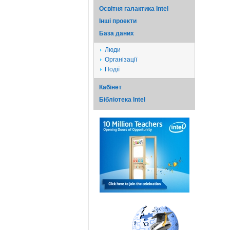
Освітня галактика Intel
Iншi проекти
База даних
Люди
Організації
Події
Кабінет
Бібліотека Intel