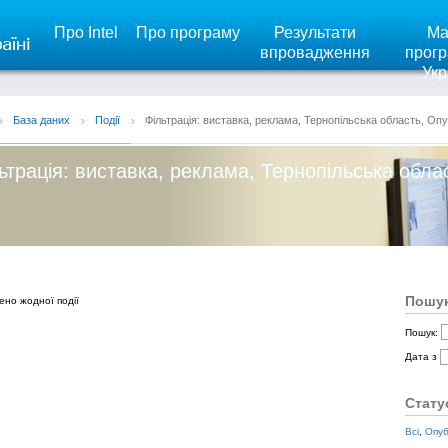
Про Intel
Про програму
Результати
Ма
впровадження
прогр
Укр
База даних
Події
Фільтрація: виставка, реклама, Тернопільська область, Опу
ьтрація: виставка, реклама, Тернопільська обла
Пошук
ено жодної події
Пошук:
Дата з
Стату
Всі
,
Опуб