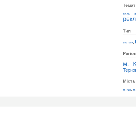
Темат
,
cisco
i
рек
Тип
,
виставк
Регіо
м. К
Терно
Міста
,
м. Кив
м.