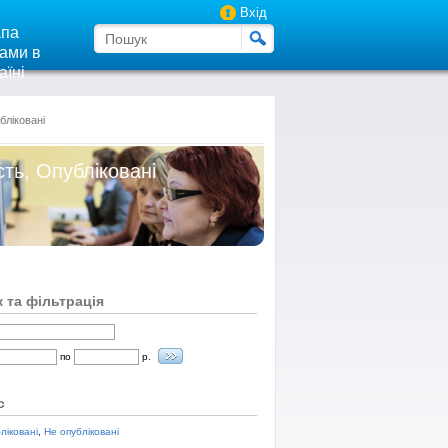
Вхід
па
ами в
аїні
бліковані
сть, Опубліковані
 та фільтрація
по
р.
с
ліковані
,
Не опубліковані