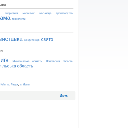
ика
,
,
,
,
,
t
енергетика
маркетинг
мас-медіа
производство
лама
,
технологии
виставка
свято
,
,
конференція
ни
иїв
,
,
,
Миколаївська область
Полтавська область
пільська область
,
,
 Київ
м. Луцьк
м. Львів
Друк