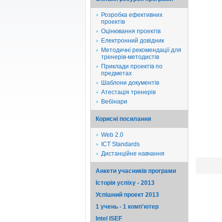
Розробка ефективних
проектів
Оцінювання проектів
Електронний довідник
Методичні рекомендації для
тренерів-методистів
Приклади проектів по
предметах
Шаблони документів
Атестація тренерів
Вебінари
Корисні посилання
Web 2.0
ICT Standards
Дистанційне навчання
Анкети учасників програми
Історія успіху - 2013
Успішний проект 2013
1 учень - 1 комп'ютер
Intel ISEF