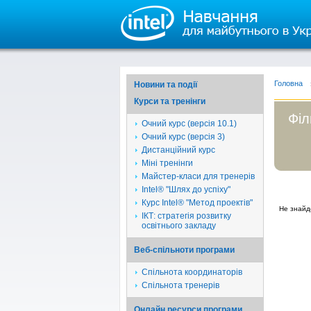
Головна
Новини та події
Курси та тренінги
Філ
Очний курс (версія 10.1)
Очний курс (версія 3)
Дистанційний курс
Міні тренінги
Майстер-класи для тренерів
Intel® "Шлях до успіху"
Курс Intel® "Метод проектів"
Не знайд
ІКТ: стратегія розвитку
освітнього закладу
Веб-спільноти програми
Спільнота координаторів
Спільнота тренерів
Онлайн ресурси програми