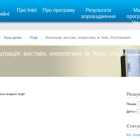
Про Intel
Про програму
Результати
Ма
впровадження
прогр
Укр
База даних
Події
Фільтрація: виставк, енергетика, м. Київ, Опубліковані
ьтрація: виставк, енергетика, м. Київ, Опубліков
Пошук
ено жодної події
Пошук:
Дата з
Стату
Всі
,
Опуб