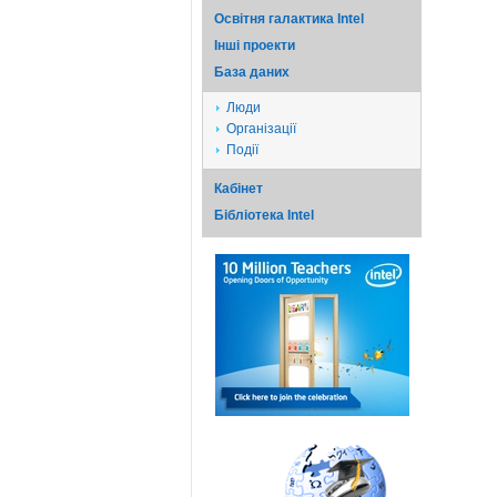
Освітня галактика Intel
Iншi проекти
База даних
Люди
Організації
Події
Кабінет
Бібліотека Intel