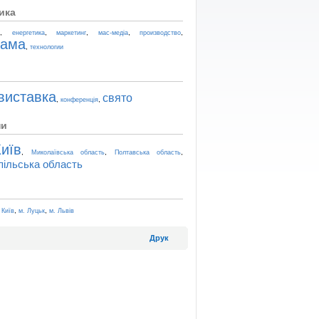
ика
,
,
,
,
,
t
енергетика
маркетинг
мас-медіа
производство
лама
,
технологии
виставка
свято
,
,
конференція
ни
иїв
,
,
,
Миколаївська область
Полтавська область
пільська область
,
,
 Київ
м. Луцьк
м. Львів
Друк