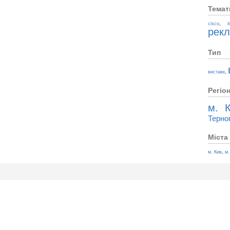
Темат
,
cisco
i
рек
Тип
,
виставк
Регіо
м. К
Терно
Міста
,
м. Кив
м.