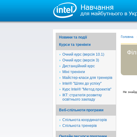
Головна
Новини та події
Курси та тренінги
Філ
Очний курс (версія 10.1)
Очний курс (версія 3)
Дистанційний курс
Міні тренінги
Майстер-класи для тренерів
Intel® "Шлях до успіху"
Курс Intel® "Метод проектів"
Не знайд
ІКТ: стратегія розвитку
освітнього закладу
Веб-спільноти програми
Спільнота координаторів
Спільнота тренерів
Онлайн ресурси програми