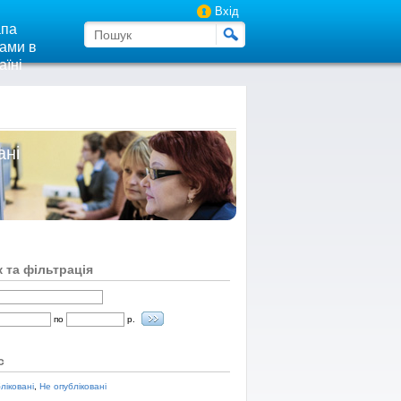
Вхід
па
ами в
аїні
ані
 та фільтрація
по
р.
с
ліковані
,
Не опубліковані