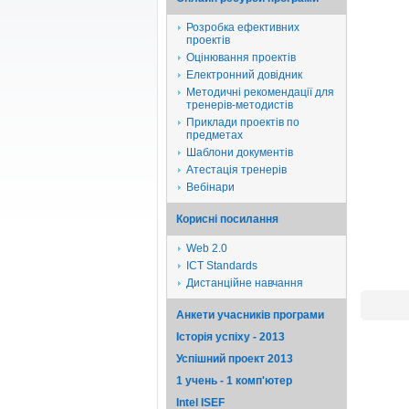
Розробка ефективних
проектів
Оцінювання проектів
Електронний довідник
Методичні рекомендації для
тренерів-методистів
Приклади проектів по
предметах
Шаблони документів
Атестація тренерів
Вебінари
Корисні посилання
Web 2.0
ICT Standards
Дистанційне навчання
Анкети учасників програми
Історія успіху - 2013
Успішний проект 2013
1 учень - 1 комп'ютер
Intel ISEF