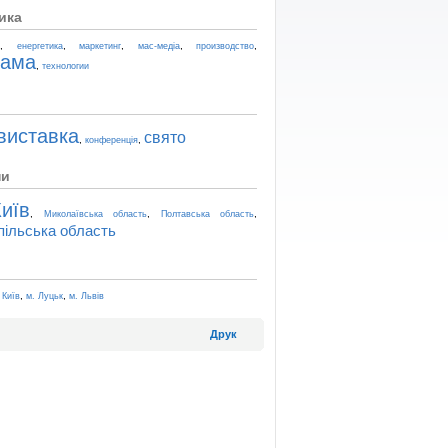
ика
,
,
,
,
,
t
енергетика
маркетинг
мас-медіа
производство
лама
,
технологии
виставка
свято
,
,
конференція
ни
иїв
,
,
,
Миколаївська область
Полтавська область
пільська область
,
,
 Київ
м. Луцьк
м. Львів
Друк