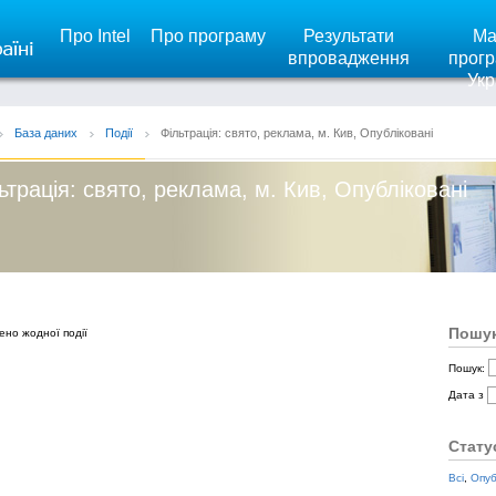
Про Intel
Про програму
Результати
Ма
впровадження
прогр
Укр
База даних
Події
Фільтрація: свято, реклама, м. Кив, Опубліковані
ьтрація: свято, реклама, м. Кив, Опубліковані
Пошук
ено жодної події
Пошук:
Дата з
Стату
Всі
,
Опуб