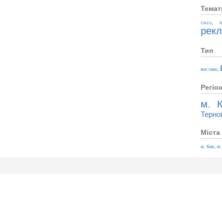
Темат
,
cisco
i
рек
Тип
,
виставк
Регіо
м. К
Терно
Міста
,
м. Кив
м.