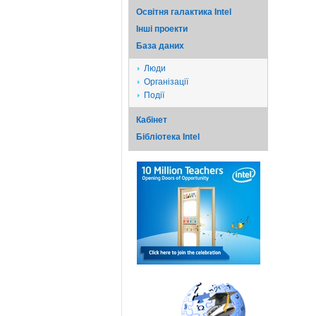
Освітня галактика Intel
Iншi проекти
База даних
Люди
Організації
Події
Кабінет
Бібліотека Intel