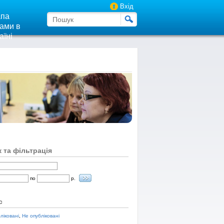
Вхід
па
ами в
аїні
 та фільтрація
по
р.
с
ліковані
,
Не опубліковані