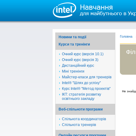
Головна
Новини та події
Курси та тренінги
Філ
Очний курс (версія 10.1)
Очний курс (версія 3)
Дистанційний курс
Міні тренінги
Майстер-класи для тренерів
Intel® "Шлях до успіху"
Курс Intel® "Метод проектів"
Не знайд
ІКТ: стратегія розвитку
освітнього закладу
Веб-спільноти програми
Спільнота координаторів
Спільнота тренерів
Онлайн ресурси програми