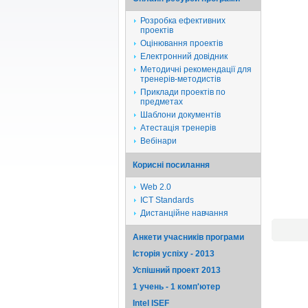
Розробка ефективних
проектів
Оцінювання проектів
Електронний довідник
Методичні рекомендації для
тренерів-методистів
Приклади проектів по
предметах
Шаблони документів
Атестація тренерів
Вебінари
Корисні посилання
Web 2.0
ICT Standards
Дистанційне навчання
Анкети учасників програми
Історія успіху - 2013
Успішний проект 2013
1 учень - 1 комп'ютер
Intel ISEF