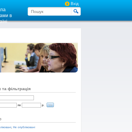
Вхід
па
ами в
аїні
 та фільтрація
по
р.
с
ліковані
,
Не опубліковані