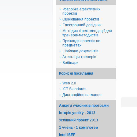
Розробка ефективних
проектів
Оцінювання проектів
Електронний довідник
Методичні рекомендації для
тренерів-методистів
Приклади проектів по
предметах
Шаблони документів
Атестація тренерів
Вебінари
Корисні посилання
Web 2.0
ICT Standards
Дистанційне навчання
Анкети учасників програми
Історія успіху - 2013
Успішний проект 2013
1 учень - 1 комп'ютер
Intel ISEF