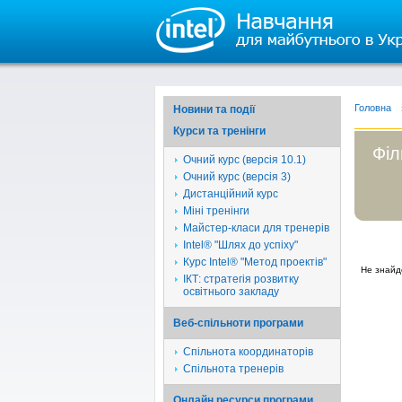
Головна
Новини та події
Курси та тренінги
Філ
Очний курс (версія 10.1)
Очний курс (версія 3)
Дистанційний курс
Міні тренінги
Майстер-класи для тренерів
Intel® "Шлях до успіху"
Курс Intel® "Метод проектів"
Не знайд
ІКТ: стратегія розвитку
освітнього закладу
Веб-спільноти програми
Спільнота координаторів
Спільнота тренерів
Онлайн ресурси програми