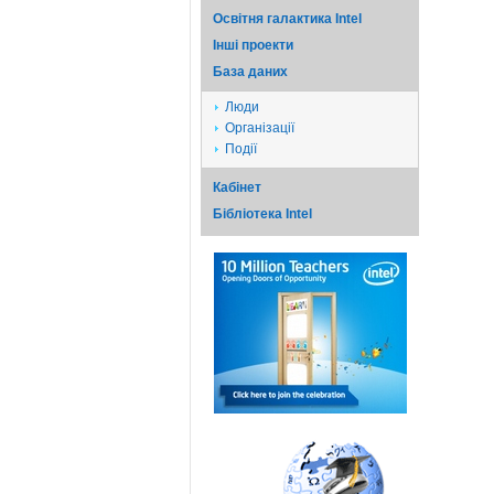
Освітня галактика Intel
Iншi проекти
База даних
Люди
Організації
Події
Кабінет
Бібліотека Intel