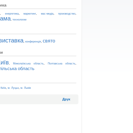
ика
,
,
,
,
,
t
енергетика
маркетинг
мас-медіа
производство
лама
,
технологии
виставка
свято
,
,
конференція
ни
иїв
,
,
,
Миколаївська область
Полтавська область
пільська область
,
,
 Київ
м. Луцьк
м. Львів
Друк