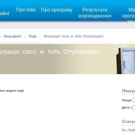
Про Intel
Про програму
Результати
Ма
впровадження
прогр
Укр
База даних
Події
Фільтрація: cisco, м. Київ, Опубліковані
ьтрація: cisco, м. Київ, Опубліковані
Пошук
ено жодної події
Пошук:
Дата з
Стату
Всі
,
Опуб