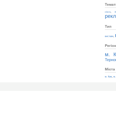
Темат
,
cisco
i
рек
Тип
,
виставк
Регіо
м. К
Терно
Міста
,
м. Кив
м.