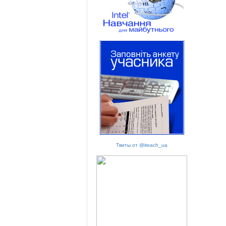
Твиты от @iteach_ua