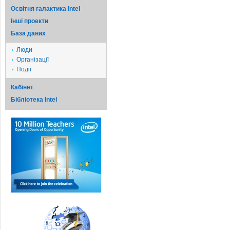
Освітня галактика Intel
Iншi проекти
База даних
Люди
Організації
Події
Кабінет
Бібліотека Intel