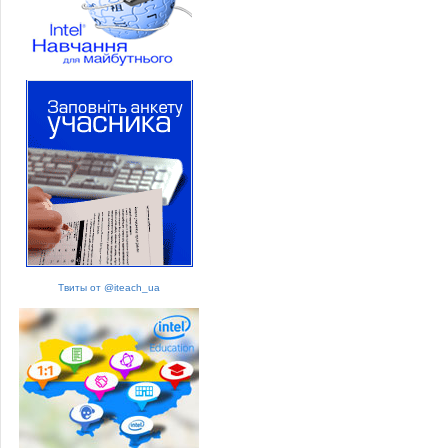
Твиты от @iteach_ua