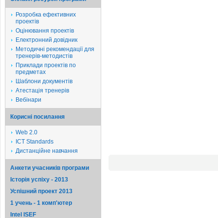
Розробка ефективних
проектів
Оцінювання проектів
Електронний довідник
Методичні рекомендації для
тренерів-методистів
Приклади проектів по
предметах
Шаблони документів
Атестація тренерів
Вебінари
Корисні посилання
Web 2.0
ICT Standards
Дистанційне навчання
Анкети учасників програми
Історія успіху - 2013
Успішний проект 2013
1 учень - 1 комп'ютер
Intel ISEF