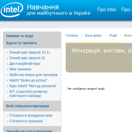
Про Intel
Про 
Головна
База даних
Події
Фільт
Новини та події
Курси та тренінги
Фільтрація: виставк, 
Очний курс (версія 10.1)
Очний курс (версія 3)
Дистанційний курс
Міні тренінги
Майстер-класи для тренерів
Intel® "Шлях до успіху"
Курс Intel® "Метод проектів"
Не знайдено жодної події
ІКТ: стратегія розвитку
освітнього закладу
Веб-спільноти програми
Спільнота координаторів
Спільнота тренерів
Онлайн ресурси програми