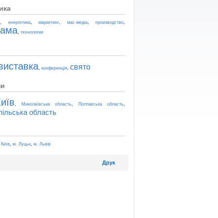
ика
,
,
,
,
,
t
енергетика
маркетинг
мас-медіа
производство
лама
,
технологии
виставка
свято
,
,
конференція
ни
иїв
,
,
,
Миколаївська область
Полтавська область
пільська область
,
,
 Київ
м. Луцьк
м. Львів
Друк