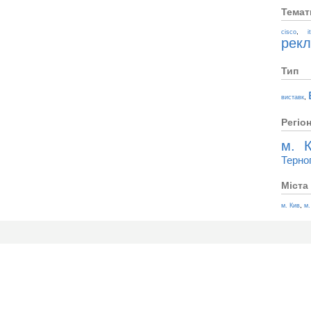
Темат
,
cisco
i
рек
Тип
,
виставк
Регіо
м. К
Терно
Міста
,
м. Кив
м.