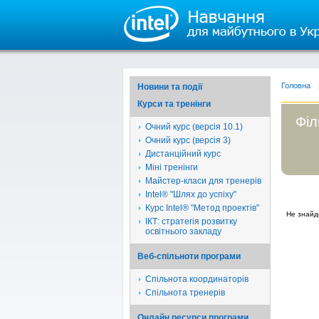
Головна
Новини та події
Курси та тренінги
Філ
Очний курс (версія 10.1)
Очний курс (версія 3)
Дистанційний курс
Міні тренінги
Майстер-класи для тренерів
Intel® "Шлях до успіху"
Курс Intel® "Метод проектів"
Не знайд
ІКТ: стратегія розвитку
освітнього закладу
Веб-спільноти програми
Спільнота координаторів
Спільнота тренерів
Онлайн ресурси програми