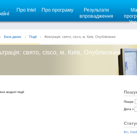
Про Intel
Про програму
Результати
Ма
впровадження
прогр
Укр
База даних
Події
Фільтрація: свято, cisco, м. Київ, Опубліковані
ьтрація: свято, cisco, м. Київ, Опубліковані
Пошук
ено жодної події
Пошук:
Дата з
Стату
Всі
,
Опуб