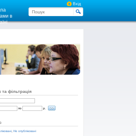
Вхід
па
ами в
аїні
 та фільтрація
по
р.
с
ліковані
,
Не опубліковані