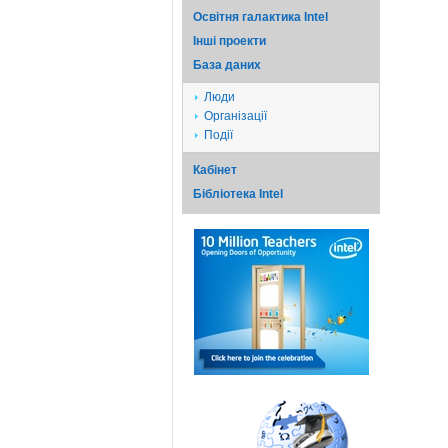
Освітня галактика Intel
Iншi проекти
База даних
Люди
Організації
Події
Кабінет
Бібліотека Intel