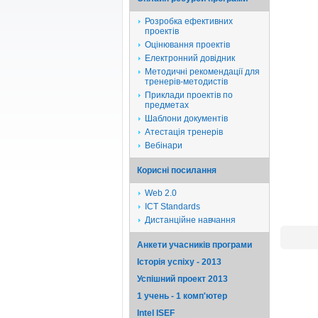
Розробка ефективних
проектів
Оцінювання проектів
Електронний довідник
Методичні рекомендації для
тренерів-методистів
Приклади проектів по
предметах
Шаблони документів
Атестація тренерів
Вебінари
Корисні посилання
Web 2.0
ICT Standards
Дистанційне навчання
Анкети учасників програми
Історія успіху - 2013
Успішний проект 2013
1 учень - 1 комп'ютер
Intel ISEF