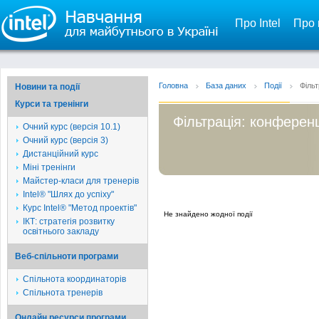
Про Intel
Про 
Головна
База даних
Події
Фільт
Новини та події
Курси та тренінги
Фільтрація: конференц
Очний курс (версія 10.1)
Очний курс (версія 3)
Дистанційний курс
Міні тренінги
Майстер-класи для тренерів
Intel® "Шлях до успіху"
Курс Intel® "Метод проектів"
Не знайдено жодної події
ІКТ: стратегія розвитку
освітнього закладу
Веб-спільноти програми
Спільнота координаторів
Спільнота тренерів
Онлайн ресурси програми