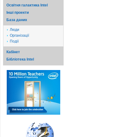
Освітня галактика Intel
Iншi проекти
База даних
Люди
Організації
Події
Кабінет
Бібліотека Intel