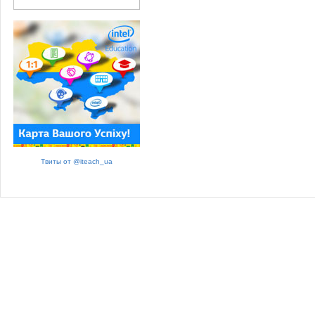
Твиты от @iteach_ua