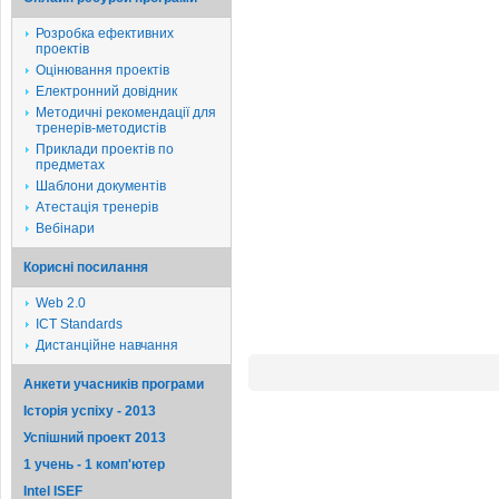
Розробка ефективних
проектів
Оцінювання проектів
Електронний довідник
Методичні рекомендації для
тренерів-методистів
Приклади проектів по
предметах
Шаблони документів
Атестація тренерів
Вебінари
Корисні посилання
Web 2.0
ICT Standards
Дистанційне навчання
Анкети учасників програми
Історія успіху - 2013
Успішний проект 2013
1 учень - 1 комп'ютер
Intel ISEF