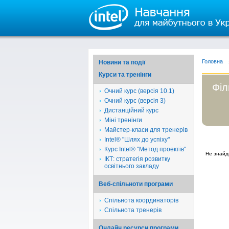
Головна
Новини та події
Курси та тренінги
Філ
Очний курс (версія 10.1)
Очний курс (версія 3)
Дистанційний курс
Міні тренінги
Майстер-класи для тренерів
Intel® "Шлях до успіху"
Курс Intel® "Метод проектів"
Не знайд
ІКТ: стратегія розвитку
освітнього закладу
Веб-спільноти програми
Спільнота координаторів
Спільнота тренерів
Онлайн ресурси програми