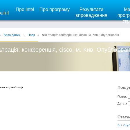
Про Intel
Про програму
Результати
Ма
впровадження
прогр
Укр
База даних
Події
Фільтрація: конференція, cisco, м. Кив, Опубліковані
ьтрація: конференція, cisco, м. Кив, Опублікован
Пошук
ено жодної події
Пошук:
Дата з
Стату
Всі
,
Опуб