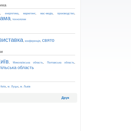
ика
,
,
,
,
,
t
енергетика
маркетинг
мас-медіа
производство
лама
,
технологии
виставка
свято
,
,
конференція
ни
иїв
,
,
,
Миколаївська область
Полтавська область
пільська область
,
,
 Київ
м. Луцьк
м. Львів
Друк