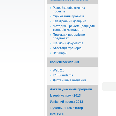
Розробка ефективних
проектів
Оцінювання проектів
Електронний довідник
Методичні рекомендації для
тренерів-методистів
Приклади проектів по
предметах
Шаблони документів
Атестація тренерів
Вебінари
Корисні посилання
Web 2.0
ICT Standards
Дистанційне навчання
Анкети учасників програми
Історія успіху - 2013
Успішний проект 2013
1 учень - 1 комп'ютер
Intel ISEF