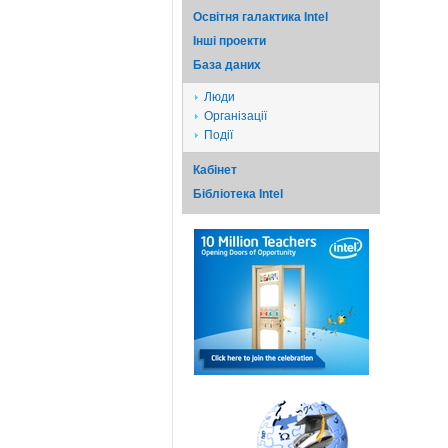
Освітня галактика Intel
Iншi проекти
База даних
Люди
Організації
Події
Кабінет
Бібліотека Intel