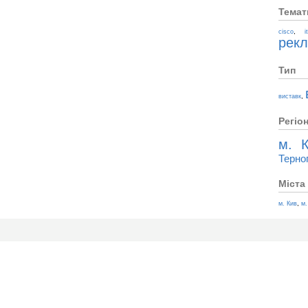
Темат
,
cisco
i
рек
Тип
,
виставк
Регіо
м. К
Терно
Міста
,
м. Кив
м.