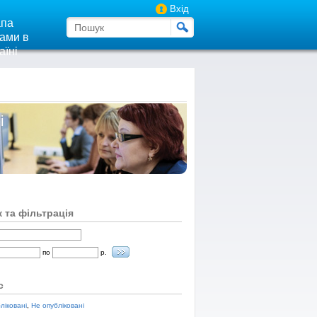
Вхід
па
ами в
аїні
і
 та фільтрація
по
р.
с
ліковані
,
Не опубліковані