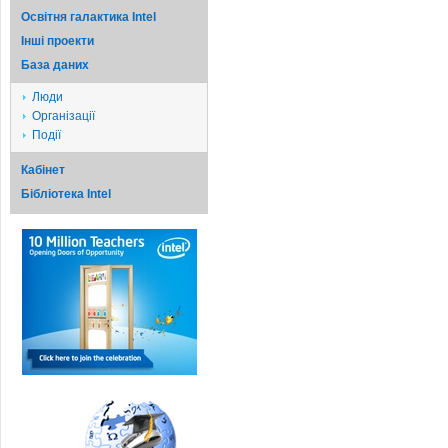
Освітня галактика Intel
Iншi проекти
База даних
Люди
Організації
Події
Кабінет
Бібліотека Intel