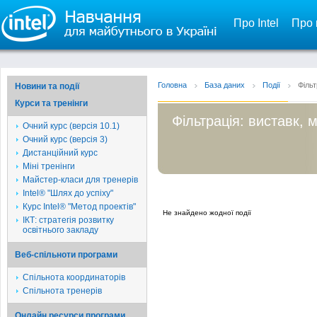
Про Intel
Про 
Головна
База даних
Події
Фільт
Новини та події
Курси та тренінги
Фільтрація: виставк, 
Очний курс (версія 10.1)
Очний курс (версія 3)
Дистанційний курс
Міні тренінги
Майстер-класи для тренерів
Intel® "Шлях до успіху"
Курс Intel® "Метод проектів"
Не знайдено жодної події
ІКТ: стратегія розвитку
освітнього закладу
Веб-спільноти програми
Спільнота координаторів
Спільнота тренерів
Онлайн ресурси програми