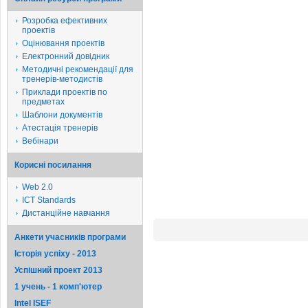
Розробка ефективних
проектів
Оцінювання проектів
Електронний довідник
Методичні рекомендації для
тренерів-методистів
Приклади проектів по
предметах
Шаблони документів
Атестація тренерів
Вебінари
Корисні посилання
Web 2.0
ICT Standards
Дистанційне навчання
Анкети учасників програми
Історія успіху - 2013
Успішний проект 2013
1 учень - 1 комп'ютер
Intel ISEF