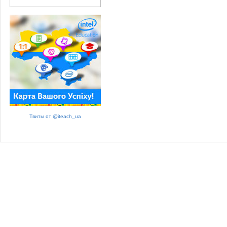
Твиты от @iteach_ua