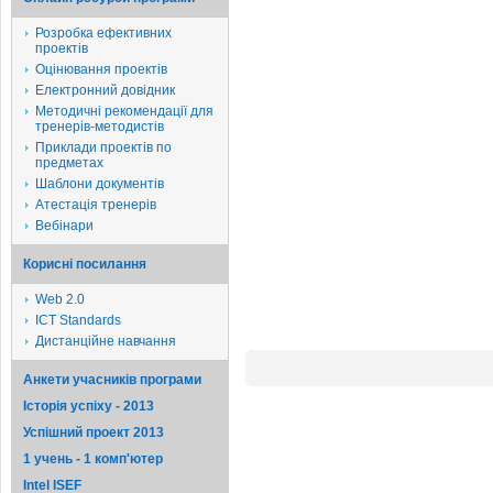
Розробка ефективних
проектів
Оцінювання проектів
Електронний довідник
Методичні рекомендації для
тренерів-методистів
Приклади проектів по
предметах
Шаблони документів
Атестація тренерів
Вебінари
Корисні посилання
Web 2.0
ICT Standards
Дистанційне навчання
Анкети учасників програми
Історія успіху - 2013
Успішний проект 2013
1 учень - 1 комп'ютер
Intel ISEF