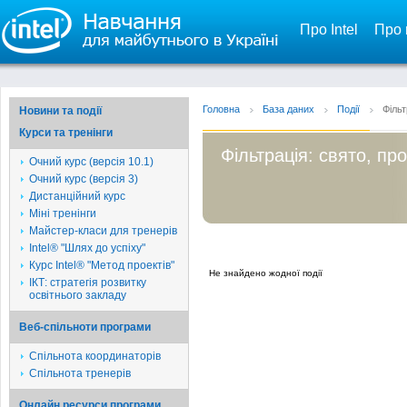
Про Intel
Про 
Головна
База даних
Події
Фільт
Новини та події
Курси та тренінги
Фільтрація: свято, пр
Очний курс (версія 10.1)
Очний курс (версія 3)
Дистанційний курс
Міні тренінги
Майстер-класи для тренерів
Intel® "Шлях до успіху"
Курс Intel® "Метод проектів"
Не знайдено жодної події
ІКТ: стратегія розвитку
освітнього закладу
Веб-спільноти програми
Спільнота координаторів
Спільнота тренерів
Онлайн ресурси програми