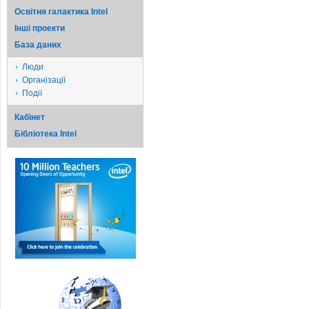
Освітня галактика Intel
Iншi проекти
База даних
Люди
Організації
Події
Кабінет
Бібліотека Intel