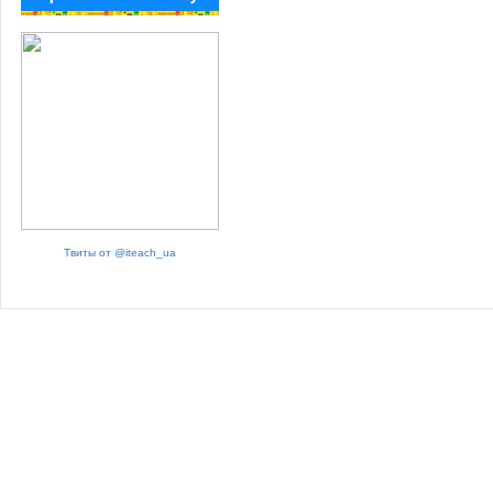
Твиты от @iteach_ua