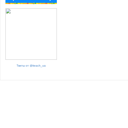
Твиты от @iteach_ua