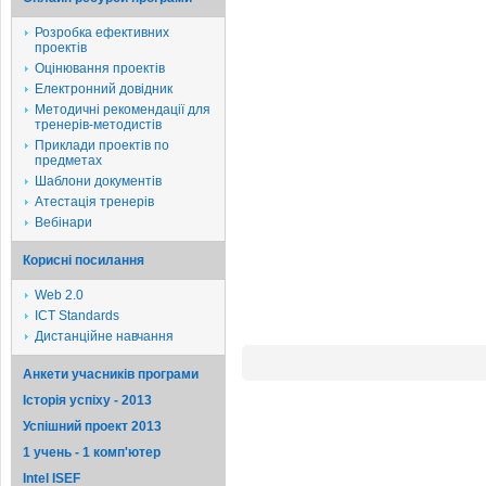
Розробка ефективних
проектів
Оцінювання проектів
Електронний довідник
Методичні рекомендації для
тренерів-методистів
Приклади проектів по
предметах
Шаблони документів
Атестація тренерів
Вебінари
Корисні посилання
Web 2.0
ICT Standards
Дистанційне навчання
Анкети учасників програми
Історія успіху - 2013
Успішний проект 2013
1 учень - 1 комп'ютер
Intel ISEF