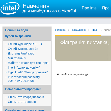
Про Intel
Про 
Головна
База даних
Події
Фільт
Новини та події
Курси та тренінги
Фільтрація: виставка, 
Очний курс (версія 10.1)
Очний курс (версія 3)
Дистанційний курс
Міні тренінги
Майстер-класи для тренерів
Intel® "Шлях до успіху"
Курс Intel® "Метод проектів"
Не знайдено жодної події
ІКТ: стратегія розвитку
освітнього закладу
Веб-спільноти програми
Спільнота координаторів
Спільнота тренерів
Онлайн ресурси програми