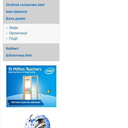
Освітня галактика Intel
Iншi проекти
База даних
Люди
Організації
Події
Кабінет
Бібліотека Intel