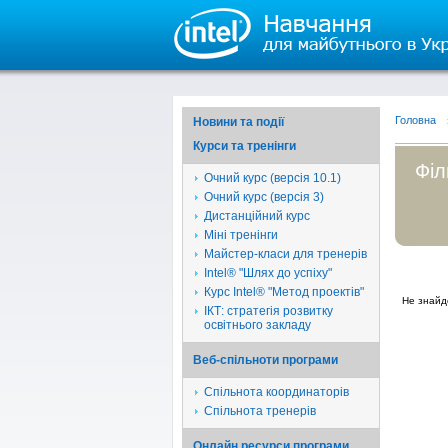
Головна
Новини та події
Курси та тренінги
Філ
Очний курс (версія 10.1)
Очний курс (версія 3)
Дистанційний курс
Міні тренінги
Майстер-класи для тренерів
Intel® "Шлях до успіху"
Курс Intel® "Метод проектів"
Не знайд
ІКТ: стратегія розвитку
освітнього закладу
Веб-спільноти програми
Спільнота координаторів
Спільнота тренерів
Онлайн ресурси програми