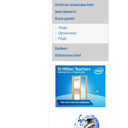
Освітня галактика Intel
Iншi проекти
База даних
Люди
Організації
Події
Кабінет
Бібліотека Intel