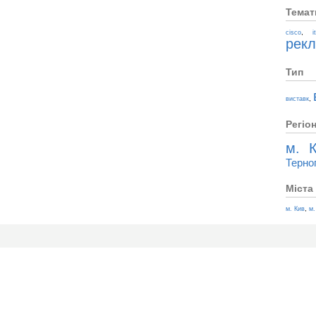
Темат
,
cisco
i
рек
Тип
,
виставк
Регіо
м. К
Терно
Міста
,
м. Кив
м.