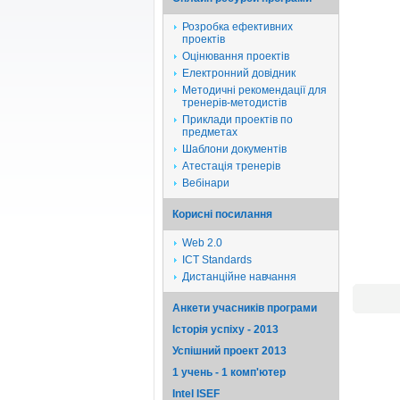
Розробка ефективних
проектів
Оцінювання проектів
Електронний довідник
Методичні рекомендації для
тренерів-методистів
Приклади проектів по
предметах
Шаблони документів
Атестація тренерів
Вебінари
Корисні посилання
Web 2.0
ICT Standards
Дистанційне навчання
Анкети учасників програми
Історія успіху - 2013
Успішний проект 2013
1 учень - 1 комп'ютер
Intel ISEF