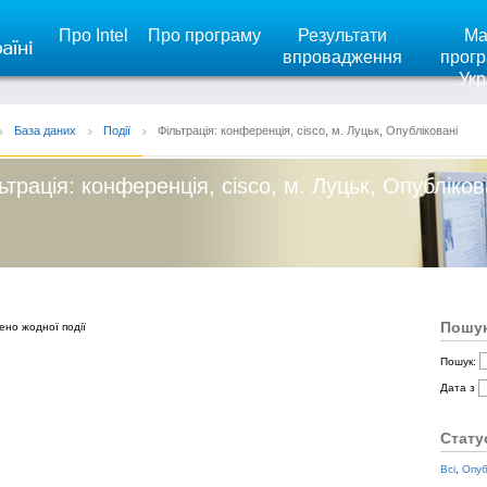
Про Intel
Про програму
Результати
Ма
впровадження
прогр
Укр
База даних
Події
Фільтрація: конференція, cisco, м. Луцьк, Опубліковані
ьтрація: конференція, cisco, м. Луцьк, Опубліков
Пошук
ено жодної події
Пошук:
Дата з
Стату
Всі
,
Опуб