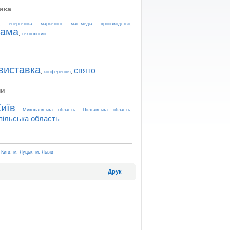
ика
,
,
,
,
,
t
енергетика
маркетинг
мас-медіа
производство
лама
,
технологии
виставка
свято
,
,
конференція
ни
иїв
,
,
,
Миколаївська область
Полтавська область
пільська область
,
,
 Київ
м. Луцьк
м. Львів
Друк