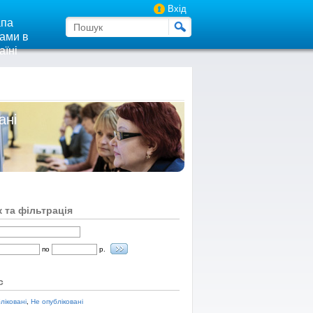
Вхід
па
ами в
аїні
ані
 та фільтрація
по
р.
с
ліковані
,
Не опубліковані