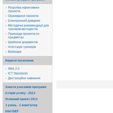
Розробка ефективних
проектів
Оцінювання проектів
Електронний довідник
Методичні рекомендації для
тренерів-методистів
Приклади проектів по
предметах
Шаблони документів
Атестація тренерів
Вебінари
Корисні посилання
Web 2.0
ICT Standards
Дистанційне навчання
Анкети учасників програми
Історія успіху - 2013
Успішний проект 2013
1 учень - 1 комп'ютер
Intel ISEF