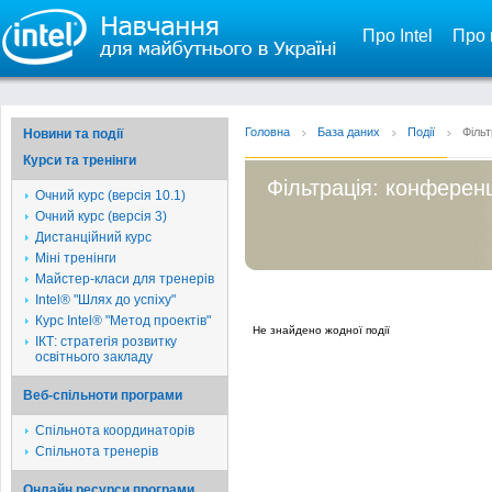
Про Intel
Про 
Головна
База даних
Події
Фільт
Новини та події
Курси та тренінги
Фільтрація: конференц
Очний курс (версія 10.1)
Очний курс (версія 3)
Дистанційний курс
Міні тренінги
Майстер-класи для тренерів
Intel® "Шлях до успіху"
Курс Intel® "Метод проектів"
Не знайдено жодної події
ІКТ: стратегія розвитку
освітнього закладу
Веб-спільноти програми
Спільнота координаторів
Спільнота тренерів
Онлайн ресурси програми