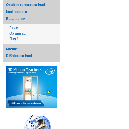
Освітня галактика Intel
Iншi проекти
База даних
Люди
Організації
Події
Кабінет
Бібліотека Intel