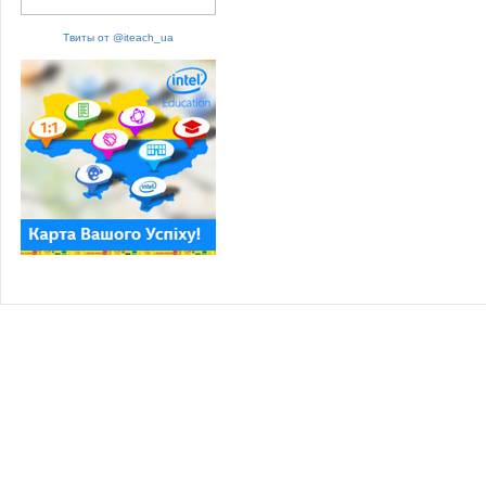
Твиты от @iteach_ua