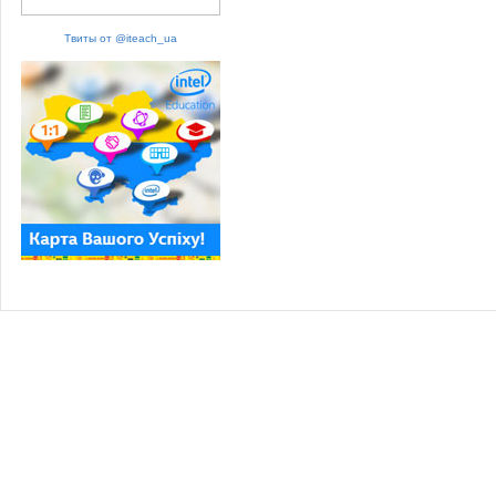
Твиты от @iteach_ua