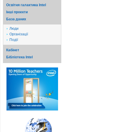
Освітня галактика Intel
Iншi проекти
База даних
Люди
Організації
Події
Кабінет
Бібліотека Intel