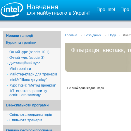
Про Intel
Про 
Головна
База даних
Події
Фільт
Новини та події
Курси та тренінги
Фільтрація: виставк, 
Очний курс (версія 10.1)
Очний курс (версія 3)
Дистанційний курс
Міні тренінги
Майстер-класи для тренерів
Intel® "Шлях до успіху"
Курс Intel® "Метод проектів"
Не знайдено жодної події
ІКТ: стратегія розвитку
освітнього закладу
Веб-спільноти програми
Спільнота координаторів
Спільнота тренерів
Онлайн ресурси програми