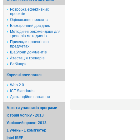
Розробка ефективних
проектів
Оцінювання проектів
Електронний довідник
Методичні рекомендації для
тренерів-методистів
Приклади проектів по
предметах
Шаблони документів
Атестація тренерів
Вебінари
Корисні посилання
Web 2.0
ICT Standards
Дистанційне навчання
Анкети учасників програми
Історія успіху - 2013
Успішний проект 2013
1 учень - 1 комп'ютер
Intel ISEF