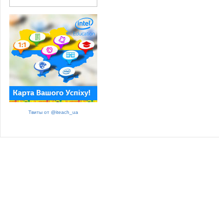
Твиты от @iteach_ua