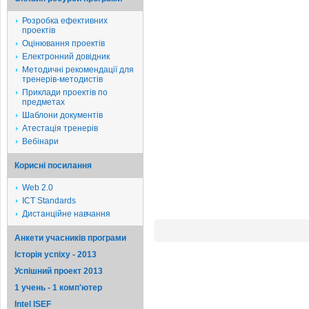
Розробка ефективних
проектів
Оцінювання проектів
Електронний довідник
Методичні рекомендації для
тренерів-методистів
Приклади проектів по
предметах
Шаблони документів
Атестація тренерів
Вебінари
Корисні посилання
Web 2.0
ICT Standards
Дистанційне навчання
Анкети учасників програми
Історія успіху - 2013
Успішний проект 2013
1 учень - 1 комп'ютер
Intel ISEF