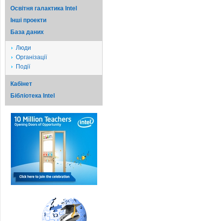
Освітня галактика Intel
Iншi проекти
База даних
Люди
Організації
Події
Кабінет
Бібліотека Intel