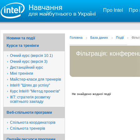
Про Intel
Про 
Головна
База даних
Події
Фільт
Новини та події
Курси та тренінги
Фільтрація: конференц
Очний курс (версія 10.1)
Очний курс (версія 3)
Дистанційний курс
Міні тренінги
Майстер-класи для тренерів
Intel® "Шлях до успіху"
Курс Intel® "Метод проектів"
Не знайдено жодної події
ІКТ: стратегія розвитку
освітнього закладу
Веб-спільноти програми
Спільнота координаторів
Спільнота тренерів
Онлайн ресурси програми